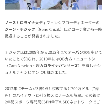
ノースカロライナ大
ディフェンシブコーディネーターの
ジーン・チジック
（Gene Chizik）氏がコーチ業から一時
撤退することが発表されました。
チジック氏は2009年から2012年まで
アーバン大
を率いて
いたことで知られ、2010年にはQB
カム・ニュートン
（Cam Newton・現
カロライナパンサーズ
）を擁しナシ
ョナルチャンピオンにも輝きました。
2012年にチームが3勝9敗と惨敗すると700万ドル（7億
円）のバイアウトと引き換えにチームを解雇。その後は
2年間スポーツ専門局ESPN傘下のSECネットワークでご