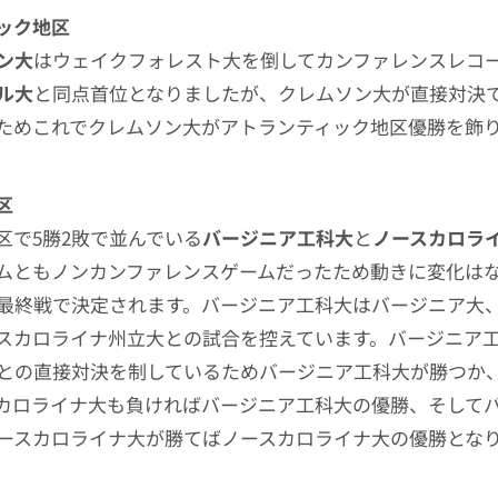
ック地区
ン大
はウェイクフォレスト大を倒してカンファレンスレコー
ル大
と同点首位となりましたが、クレムソン大が直接対決
ためこれでクレムソン大がアトランティック地区優勝を飾
区
区で5勝2敗で並んでいる
バージニア工科大
と
ノースカロラ
ムともノンカンファレンスゲームだったため動きに変化は
最終戦で決定されます。バージニア工科大はバージニア大
スカロライナ州立大との試合を控えています。バージニア
との直接対決を制しているためバージニア工科大が勝つか
カロライナ大も負ければバージニア工科大の優勝、そして
ースカロライナ大が勝てばノースカロライナ大の優勝とな