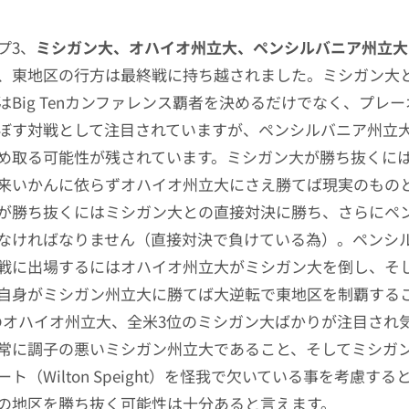
プ3、
ミシガン大、オハイオ州立大、ペンシルバニア州立大
、東地区の行方は最終戦に持ち越されました。ミシガン大
はBig Tenカンファレンス覇者を決めるだけでなく、プレ
ぼす対戦として注目されていますが、ペンシルバニア州立
め取る可能性が残されています。ミシガン大が勝ち抜くに
来いかんに依らずオハイオ州立大にさえ勝てば現実のもの
が勝ち抜くにはミシガン大との直接対決に勝ち、さらにペ
なければなりません（直接対決で負けている為）。ペンシ
戦に出場するにはオハイオ州立大がミシガン大を倒し、そ
自身がミシガン州立大に勝てば大逆転で東地区を制覇する
のオハイオ州立大、全米3位のミシガン大ばかりが注目され
常に調子の悪いミシガン州立大であること、そしてミシガン
ト（Wilton Speight）を怪我で欠いている事を考慮す
の地区を勝ち抜く可能性は十分あると言えます。