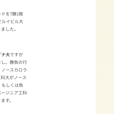
ドを7勝1敗
でルイビル大
りました。
イナ大
ですが
なし。勝負の行
、ノースカロラ
工科大がノース
、もしくは負
バージニア工科
ります。