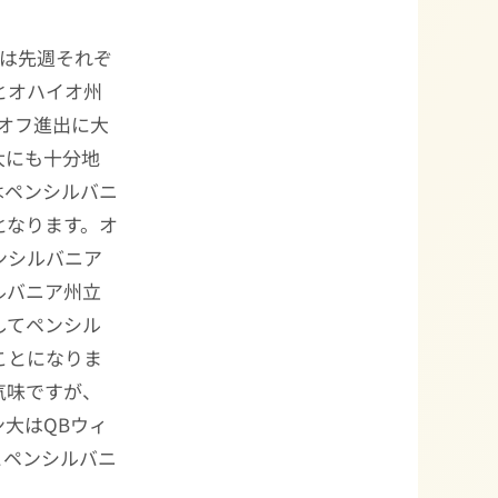
は先週それぞ
とオハイオ州
ーオフ進出に大
大にも十分地
はペンシルバニ
となります。オ
ンシルバニア
ルバニア州立
してペンシル
ことになりま
気味ですが、
大はQBウィ
るとペンシルバニ