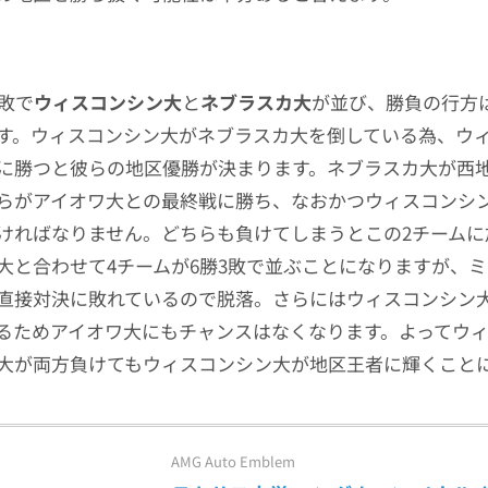
2敗で
ウィスコンシン大
と
ネブラスカ大
が並び、勝負の行方
す。ウィスコンシン大がネブラスカ大を倒している為、ウ
に勝つと彼らの地区優勝が決まります。ネブラスカ大が西
らがアイオワ大との最終戦に勝ち、なおかつウィスコンシ
ければなりません。どちらも負けてしまうとこの2チームに
大と合わせて4チームが6勝3敗で並ぶことになりますが、
直接対決に敗れているので脱落。さらにはウィスコンシン
るためアイオワ大にもチャンスはなくなります。よってウ
大が両方負けてもウィスコンシン大が地区王者に輝くこと
AMG Auto Emblem