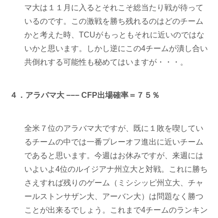
マ大は１１月に入るとそれこそ総当たり戦が待って
いるのです。この激戦を勝ち残れるのはどのチーム
かと考えた時、TCUがもっともそれに近いのではな
いかと思います。しかし逆にこの4チームが潰し合い
共倒れする可能性も秘めてはいますが・・・。
４．アラバマ大 −−− CFP出場確率＝７５％
全米７位のアラバマ大ですが、既に１敗を喫してい
るチームの中では一番プレーオフ進出に近いチーム
であると思います。今週はお休みですが、来週には
いよいよ4位のルイジアナ州立大と対戦。これに勝ち
さえすれば残りのゲーム（ミシシッピ州立大、チャ
ールストンサザン大、アーバン大）は問題なく勝つ
ことが出来るでしょう。これまで4チームのランキン