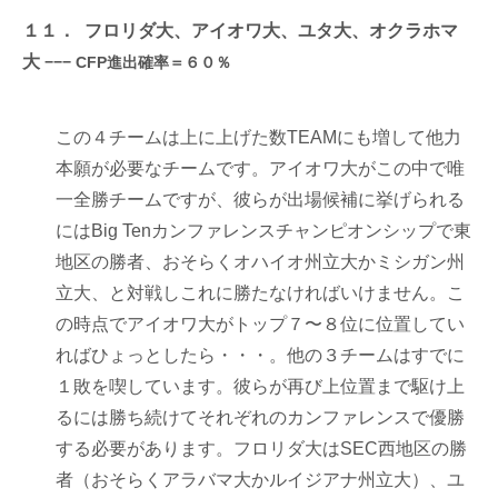
１１． フロリダ大、アイオワ大、ユタ大、オクラホマ
大
−−− CFP進出確率＝６０％
この４チームは上に上げた数TEAMにも増して他力
本願が必要なチームです。アイオワ大がこの中で唯
一全勝チームですが、彼らが出場候補に挙げられる
にはBig Tenカンファレンスチャンピオンシップで東
地区の勝者、おそらくオハイオ州立大かミシガン州
立大、と対戦しこれに勝たなければいけません。こ
の時点でアイオワ大がトップ７〜８位に位置してい
ればひょっとしたら・・・。他の３チームはすでに
１敗を喫しています。彼らが再び上位置まで駆け上
るには勝ち続けてそれぞれのカンファレンスで優勝
する必要があります。フロリダ大はSEC西地区の勝
者（おそらくアラバマ大かルイジアナ州立大）、ユ