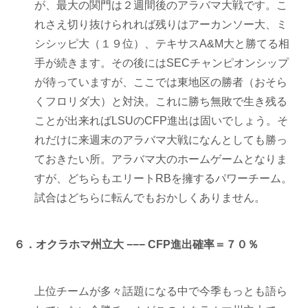
が、最大の関門は２週間後のアラバマ大戦です。こ
れさえ切り抜けられれば残りはアーカンソー大、ミ
シシッピ大（１９位）、テキサスA&M大と勝てる相
手が続きます。その後にはSECチャンピオンシップ
が待っていますが、ここでは東地区の勝者（おそら
くフロリダ大）と対決。これに勝ち無敗で生き残る
ことが出来ればLSUのCFP進出は固いでしょう。そ
れだけに来週末のアラバマ大戦になんとしても勝っ
ておきたい所。アラバマ大のホームゲームとなりま
すが、どちらもエリートRBを擁するパワーチーム。
試合はどちらに転んでもおかしくありません。
６．オクラホマ州立大 −−− CFP進出確率＝７０％
上位チームが多々話題になる中で今季もっとも語ら