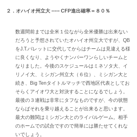
２．オハイオ州立大 −−− CFP進出確率＝８０％
数週間前までは全米１位ながら全米優勝は出来ない
だろうと予想されていたオハイオ州立大ですが、QB
をJ.T.バレットに交代してからはチームは見違える様
に良くなり、ようやくナンバーワンらしいチームと
なりました。今後のスケジュールはミネソタ大、イ
リノイ大、ミシガン州立大（６位）、ミシガン大と
続き、Big Tenタイトルマッチで西地区代表としてお
そらくアイオワ大と対決することになるでしょう。
最後の３連戦は非常にタフなものですが、今の状態
ならばそれを乗り越えることが出来ると思います。
最大の難関はミシガン大とのライバルゲーム。相手
のホームでの試合ですので簡単には勝たせてくれな
いでしょう。