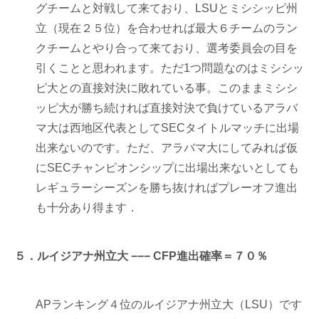
グチームと対戦して来ており、LSUとミシシッピ州
立（現在２５位）を合わせれば最大６チームのラン
クチームとやり合って来ており、選考委員会の目を
引くことと思われます。ただ1つ問題なのはミシシッ
ピ大との直接対決に敗れている事。このままミシシ
ッピ大が勝ち続ければ直接対決で負けているアラバ
マ大は西地区代表としてSECタイトルマッチに出場
出来ないのです。ただ、アラバマ大にしてみれば仮
にSECチャンピオンシップに出場出来ないとしても
レギュラーシーズンを勝ち抜ければプレーオフ進出
も十分あり得ます．
５．ルイジアナ州立大 −−− CFP進出確率＝７０％
APランキング４位のルイジアナ州立大（LSU）です