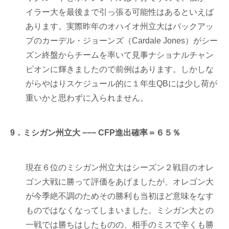
イラー大を最後まで引っ張る可能性はあるといえば
あります。実際昨年のオハイオ州立大はバックアッ
プのカーデル・ジョーンズ（Cardale Jones）がシー
ズン終盤からチームを率いて見事ナショナルチャン
ピオンに輝きましたので前例はあります。しかしな
がらやはりスケジュール的に１年生QBには少し荷が
重いかと思わずに入られません。
9．ミシガン州立大 −−− CFP進出確率＝６５％
現在６位のミシガン州立大はシーズン２戦目のオレ
ゴン大戦に勝って評価をあげましたが、オレゴン大
が今季絶不調のためその勝利も当初ほど意味をなす
ものではなくなってしまいました。ミシガン大との
一戦では勝ちはしたものの、相手のミスで辛くも勝