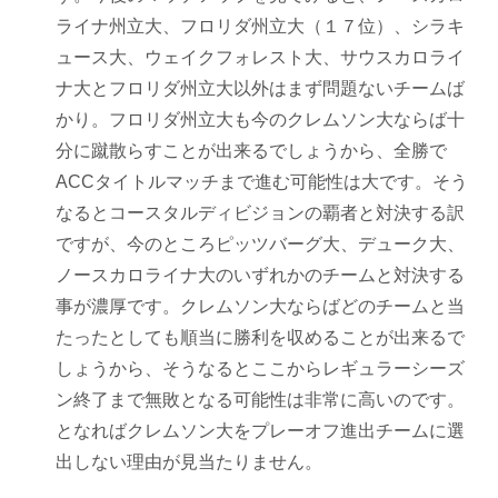
ライナ州立大、フロリダ州立大（１７位）、シラキ
ュース大、ウェイクフォレスト大、サウスカロライ
ナ大とフロリダ州立大以外はまず問題ないチームば
かり。フロリダ州立大も今のクレムソン大ならば十
分に蹴散らすことが出来るでしょうから、全勝で
ACCタイトルマッチまで進む可能性は大です。そう
なるとコースタルディビジョンの覇者と対決する訳
ですが、今のところピッツバーグ大、デューク大、
ノースカロライナ大のいずれかのチームと対決する
事が濃厚です。クレムソン大ならばどのチームと当
たったとしても順当に勝利を収めることが出来るで
しょうから、そうなるとここからレギュラーシーズ
ン終了まで無敗となる可能性は非常に高いのです。
となればクレムソン大をプレーオフ進出チームに選
出しない理由が見当たりません。