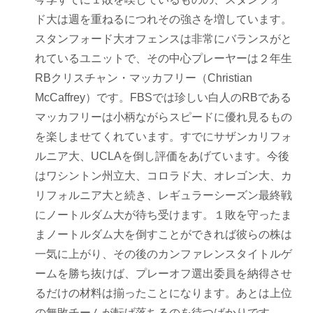
ド大は週を重ねるにつれその強さを増しています。
スタンフォード大オフェンスは非常にバランスがと
れているユニットで、その中心プレーヤーは２年生
RBクリスチャン・マッカフリー（Christian
McCaffrey）です。FBSでは珍しい白人のRBである
マッカフリーは小柄ながらスピードに優れ見るもの
を楽しませてくれています。すでにサザンカリフォ
ルニア大、UCLAを倒し評価をあげています。今後
はワシントン州立大、コロラド大、オレゴン大、カ
リフォルニア大と続き、レギュラーシーズン最終戦
にノートルダム大が待ち受けます。１敗を守ったま
まノートルダム大を倒すことができれば彼らの株は
一気に上がり、その後のカンファレンスタイトルゲ
ームを勝ち抜けば、プレーオフ選出委員を納得させ
るだけの材料は揃ったことになります。あとは上位
の無敗チームが転げ落ちるのを待つばかりです。