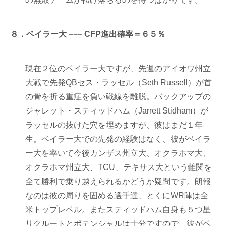
８．ベイラー大 −−− CFP進出確率＝６５％
現在２位のベイラー大ですが、先週のアイオワ州立
大戦で先発QBセス・ラッセル（Seth Russell）が首
の骨を折る重症を負い戦線を離脱。バックアップの
ジャレット・スティッドハム（Jarrett Stidham）が
ラッセルの抜けた穴を埋めますが、彼はまだ１年
生。ベイラー大での先発の経験はなく、彼がベイラ
ー大を率いて今後カンザス州立大、オクラホマ大、
オクラホマ州立大、TCU、テキサス大という難関を
全て勝利で乗り越えられるかどうか疑問です。朗報
なのは彼の周りを固める選手達、とくにWR陣は全
米トップレベル。またスティッドハム自身も５つ星
リクルートとポテンシャルは十分ですので、彼がベ