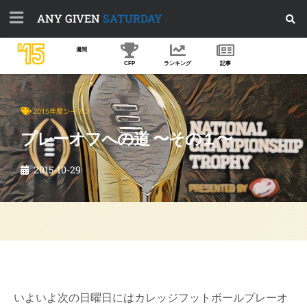
ANY GIVEN
SATURDAY
'15
週間
CFP
ランキング
記事
2015年度シーズン
プレーオフへの道 〜その１〜
2015-10-29
いよいよ次の日曜日にはカレッジフットボールプレーオ