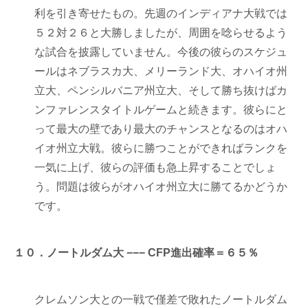
利を引き寄せたもの。先週のインディアナ大戦では
５２対２６と大勝しましたが、周囲を唸らせるよう
な試合を披露していません。今後の彼らのスケジュ
ールはネブラスカ大、メリーランド大、オハイオ州
立大、ペンシルバニア州立大、そして勝ち抜けばカ
ンファレンスタイトルゲームと続きます。彼らにと
って最大の壁であり最大のチャンスとなるのはオハ
イオ州立大戦。彼らに勝つことができればランクを
一気に上げ、彼らの評価も急上昇することでしょ
う。問題は彼らがオハイオ州立大に勝てるかどうか
です。
１０．ノートルダム大 −−− CFP進出確率＝６５％
クレムソン大との一戦で僅差で敗れたノートルダム