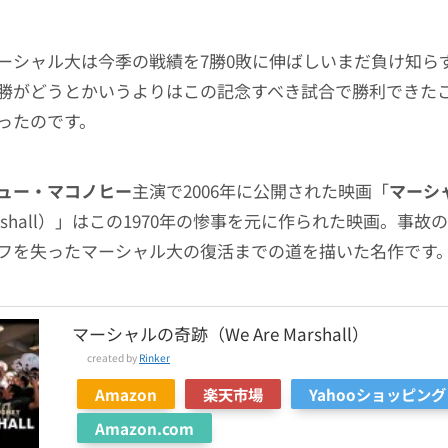
ーシャル大は今季の戦績を7勝0敗に伸ばしいまだ負け知ら
勝がどうとかいうよりはこの記念すべき試合で勝利できた
ったのです。
ュー・マコノヒー
主演で2006年に公開された映画「
マーシ
 Marshall）」はこの1970年の惨事を元に作られた映画。事
フを失ったマーシャル大の復活までの道を描いた名作です
マーシャルの奇跡（We Are Marshall）
created by
Rinker
Amazon
楽天市場
Yahooショッピング
Amazon.com