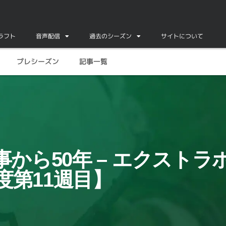
ドラフト
音声配信
過去のシーズン
サイトについて
プレシーズン
記事一覧
2020年度第11週目】
から50年 – エクストラ
年度第11週目】