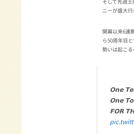
そして先週土
ニーが盛大行
開幕以来6連
ら50周年目
勢いは起こる
𝗢𝗻𝗲 𝗧
𝗢𝗻𝗲 𝗧
𝗙𝗢𝗥 𝗧
pic.twi