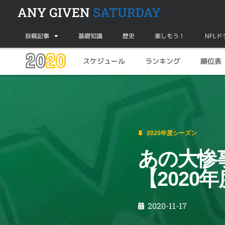
ANY GIVEN
SATURDAY
投稿記事
基礎知識
歴史
楽しもう！
NFL
20
20
スケジュール
ランキング
順位表
2020年度シーズン
あの大惨事から50年 – エクストラポイント【
2020年度シーズン
あの大惨事
【2020
2020-11-17