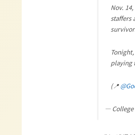
Nov. 14,
staffers
survivor
Tonight,
playing 
(📍
@Go
— Colleg