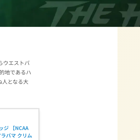
からウエストバ
目的地であるハ
ぬ人となる大
ジ 【NCAA 
 (アラバマ クリム