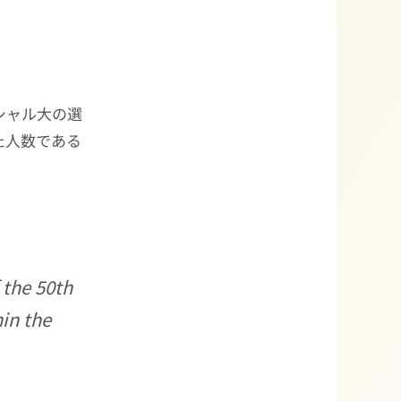
シャル大の選
た人数である
 the 50th
hin the