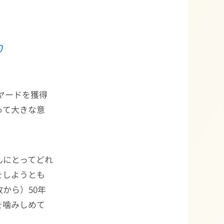
0
パスヤードを獲得
って大きな意
んにとってどれ
をしようとも
から）50年
を噛みしめて