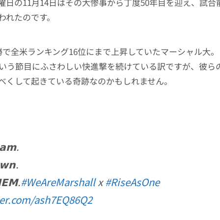
曜日の11月14日はその大惨事から丁度50年目を迎え、試合
われたのです。
勝で全米ランキング16位にまで上昇していたマーシャル大
という節目にふさわしい快進撃を続けている訳ですが、彼ら
べくして起きている奇跡なのかもしれません。
𝗮𝗺.
𝘄𝗻.
𝗘𝗠.
#WeAreMarshall
x
#RiseAsOne
tter.com/ash7EQ86Q2