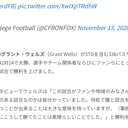
rdFB
)
pic.twitter.com/XwIXpTRdhW
lege Football (@CFBONFOX)
November 13, 202
B
グラント・ウェルズ
（Grant Wells）が5TDを含む336
42対14で大勝。選手やチーム関係者ならびにファンらにと
試合で勝利を上げました。
タビューでウェルズは「この試合がファンや地域のみなさ
のある試合なのかは皆分かっていました。何処で誰と試合
つことが出来ることは大きな意味を持っていますが、（事故
にこうして勝てたことは素晴らしいことでした。」と勝利