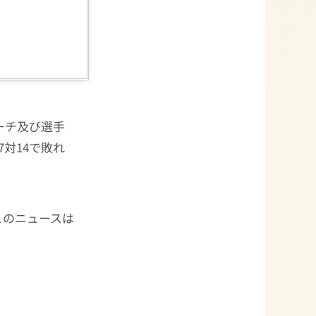
ーチ及び選手
7対14で敗れ
このニュースは