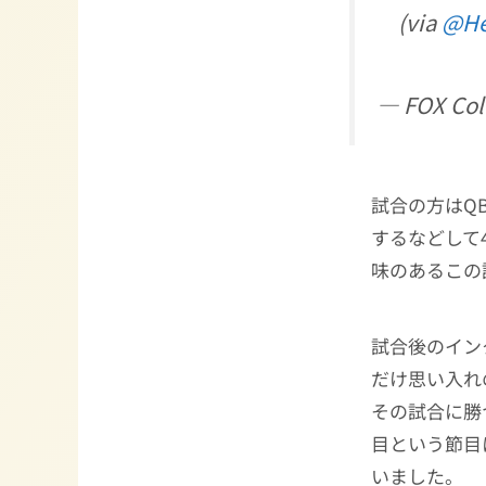
(via
@He
— FOX Col
試合の方はQ
するなどして
味のあるこの
試合後のイン
だけ思い入れ
その試合に勝
目という節目
いました。