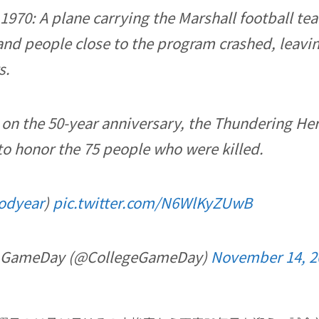
 1970: A plane carrying the Marshall football te
 and people close to the program crashed, leavi
s.
 on the 50-year anniversary, the Thundering He
to honor the 75 people who were killed.
odyear
)
pic.twitter.com/N6WlKyZUwB
e GameDay (@CollegeGameDay)
November 14, 2