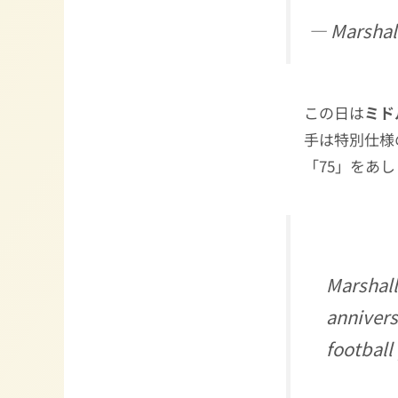
— Marshal
この日は
ミド
手は特別仕様
「75」をあ
Marshall
annivers
football