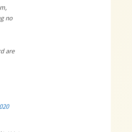
am,
ng no
rd are
020