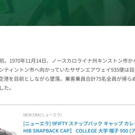
前。1970年11月14日、ノースカロライナ州キンストン市
ンティントン市へ向かっていたサザンエアウェイ935便は
空港を目前としながら墜落。乗客乗員合計75名全員が帰ら
した。
NEW ERA(ニューエラ)
[ニューエラ] 9FIFTY スナップバック キャップ カレッ
HIB SNAPBACK CAP】 COLLEGE 大学 帽子 950