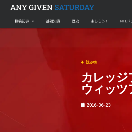
ANY GIVEN
SATURDAY
投稿記事
基礎知識
歴史
楽しもう！
NFL
読み物
カレッジフットボールの光と陰〜バリー・ス
読み物
カレッジ
ウィッツ
2016-06-23