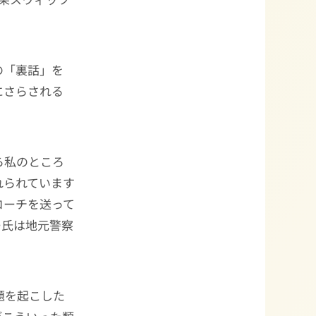
の「裏話」を
にさらされる
ら私のところ
れられています
コーチを送って
ー氏は地元警察
題を起こした