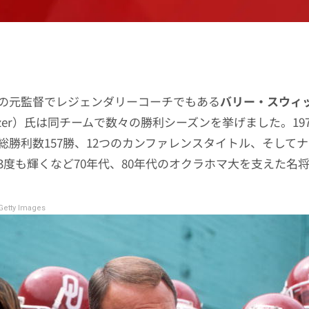
の元監督でレジェンダリーコーチでもある
バリー・スウィ
Switzer）氏は同チームで数々の勝利シーズンを挙げました。197
総勝利数157勝、12つのカンファレンスタイトル、そして
3度も輝くなど70年代、80年代のオクラホマ大を支えた名
etty Images