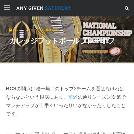
ANY GIVEN
SATURDAY
カレッジフットボールの基礎知識！
カレッジフットボールプレーオフ
BCS
の弱点は唯一無二のトップ2チームを選ばなければ
ならないという根底にあり、
前述
の通りシーズン次第で
マッチアップが上手くいったりいかなかったりしたこと
です。