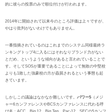
的に彼らの投票のみで順位付けが行われます。
2014年に開始されて以来今のところ評価は上々ですが、
やはり批判がないわけでもありません。
一番指摘されているのはこれまでのシステム同様最終ラ
ンキングトップ4に入るにはそれなりブランド力がない
とだめ、というような傾向があると言われていることで
す。そしてSOSが重要であることによって無敗の中堅校
よりも1敗した強豪校の方が贔屓されるという事態も起
きています。
しかしこの議論はなかなか難しいです。
パワー5
（メジ
ャー6カンファレンスやBCSカンファレンスに代わる呼
び名：ACC、Big 12、Big Ten、Pac-12、SECの5カンフ