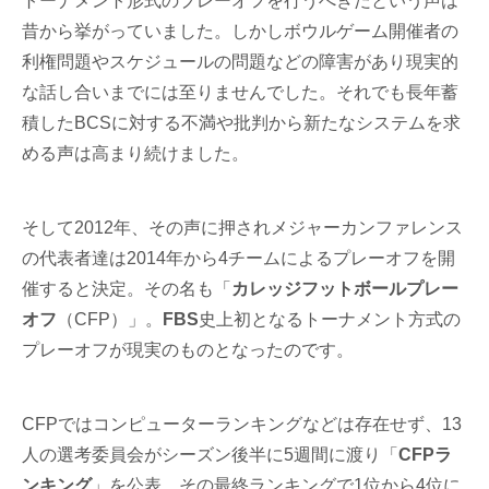
トーナメント形式のプレーオフを行うべきだという声は
昔から挙がっていました。しかしボウルゲーム開催者の
利権問題やスケジュールの問題などの障害があり現実的
な話し合いまでには至りませんでした。それでも長年蓄
積したBCSに対する不満や批判から新たなシステムを求
める声は高まり続けました。
そして2012年、その声に押されメジャーカンファレンス
の代表者達は2014年から4チームによるプレーオフを開
催すると決定。その名も「
カレッジフットボールプレー
オフ
（CFP）」。
FBS
史上初となるトーナメント方式の
プレーオフが現実のものとなったのです。
CFPではコンピューターランキングなどは存在せず、13
人の選考委員会がシーズン後半に5週間に渡り「
CFPラ
ンキング
」を公表。その最終ランキングで1位から4位に