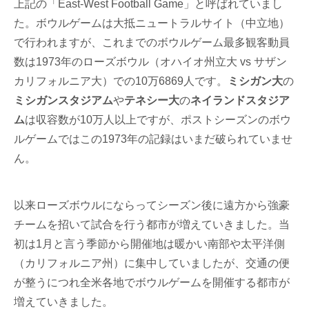
上記の「East-West Football Game」と呼ばれていまし
た。ボウルゲームは大抵ニュートラルサイト（中立地）
で行われますが、これまでのボウルゲーム最多観客動員
数は1973年のローズボウル（オハイオ州立大 vs サザン
カリフォルニア大）での10万6869人です。
ミシガン大
の
ミシガンスタジアム
や
テネシー大
の
ネイランドスタジア
ム
は収容数が10万人以上ですが、ポストシーズンのボウ
ルゲームではこの1973年の記録はいまだ破られていませ
ん。
以来ローズボウルにならってシーズン後に遠方から強豪
チームを招いて試合を行う都市が増えていきました。当
初は1月と言う季節から開催地は暖かい南部や太平洋側
（カリフォルニア州）に集中していましたが、交通の便
が整うにつれ全米各地でボウルゲームを開催する都市が
増えていきました。