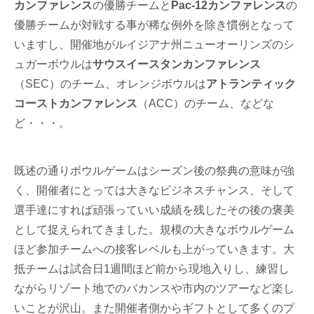
カンファレンス
の優勝チームと
Pac-12カンファレンス
の
優勝チームが対戦する事が稀な例外を除き慣例となって
いますし、開催地がルイジアナ州ニューオーリンズのシ
ュガーボウルは
サウスイースタンカンファレンス
（SEC）のチーム、オレンジボウルは
アトランティック
コーストカンファレンス
（ACC）のチーム、などな
ど・・・。
既述の通りボウルゲームはシーズン後の祭典の意味が強
く、開催者にとっては大きなビジネスチャンス、そして
選手達にすれば頑張っていい成績を残したその後の褒美
として捉えられてきました。規模の大きなボウルゲーム
ほど参加チームへの接客レベルも上がっていきます。大
抵チームは試合日1週間ほど前から現地入りし、練習し
ながらリゾート地でのバカンスや市内のツアーなど楽し
いことが沢山。また開催者側からギフトとして多くのプ