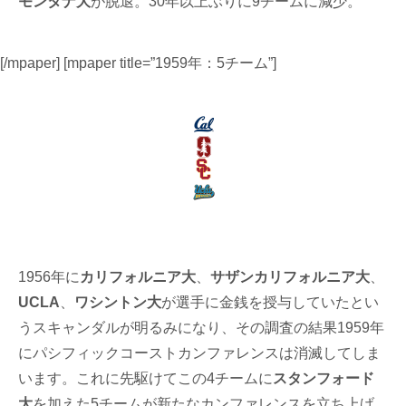
モンタナ大
が脱退。30年以上ぶりに9チームに減少。
[/mpaper] [mpaper title=”1959年：5チーム”]
1956年に
カリフォルニア大
、
サザンカリフォルニア大
、
UCLA
、
ワシントン大
が選手に金銭を授与していたとい
うスキャンダルが明るみになり、その調査の結果1959年
にパシフィックコーストカンファレンスは消滅してしま
います。これに先駆けてこの4チームに
スタンフォード
大
を加えた5チームが新たなカンファレンスを立ち上げ