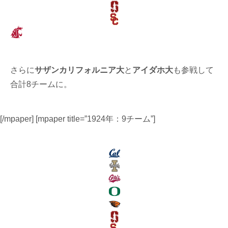
さらに
サザンカリフォルニア大
と
アイダホ大
も参戦して
合計8チームに。
[/mpaper] [mpaper title=”1924年：9チーム”]