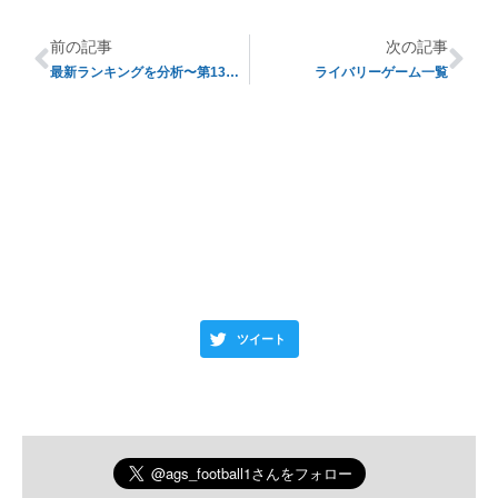
前の記事
次の記事
最新ランキングを分析〜第13週目〜
ライバリーゲーム一覧
この記事が気に入ったら拡散＆フォローお
願いします！
ツイート