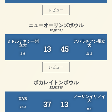
レビュー
ニューオーリンズボウル
12月15日
ミドルテネシー州
アパラチアン州立
立大
大
13
45
8-6
11-2
レビュー
ボカレイトンボウル
12月18日
ノーザンイリノイ
UAB
大
37
13
11-3
8-6