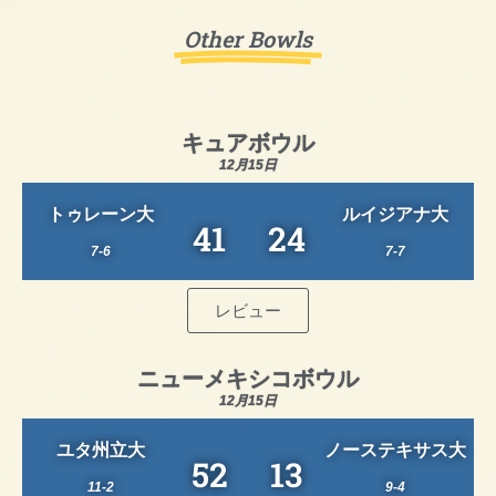
Other Bowls
キュアボウル
12月15日
トゥレーン大
ルイジアナ大
41
24
7-6
7-7
レビュー
ニューメキシコボウル
12月15日
ユタ州立大
ノーステキサス大
52
13
11-2
9-4