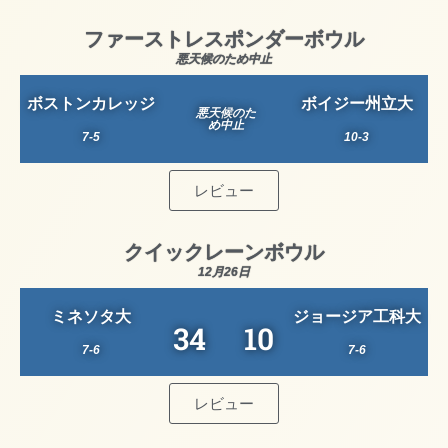
ファーストレスポンダーボウル
悪天候のため中止
ボストンカレッジ
ボイジー州立大
悪天候のた
め中止
7-5
10-3
レビュー
クイックレーンボウル
12月26日
ミネソタ大
ジョージア工科大
34
10
7-6
7-6
レビュー