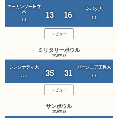
アーカンソー州立
ネバダ大
大
13
16
6-5
8-5
レビュー
ミリタリーボウル
12月31日
シンシナティ大
バージニア工科大
35
31
10-2
6-6
レビュー
サンボウル
12月31日