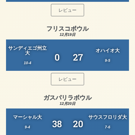
レビュー
フリスコボウル
12月19日
サンディエゴ州立
オハイオ大
大
0
27
9-5
10-4
レビュー
ガスパリラボウル
12月20日
マーシャル大
サウスフロリダ大
38
20
9-4
7-6