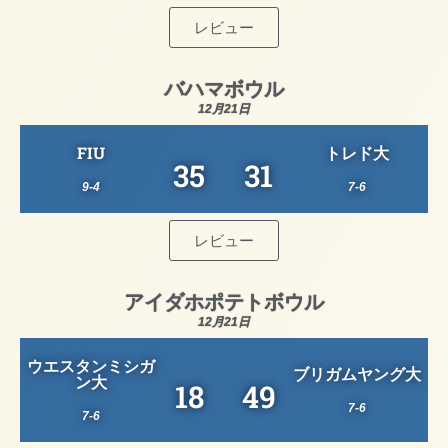
レビュー
バハマボウル
12月21日
FIU
トレド大
35
31
9-4
7-6
レビュー
アイダホポテトボウル
12月21日
ウエスタンミシガ
ブリガムヤング大
ン大
18
49
7-6
7-6