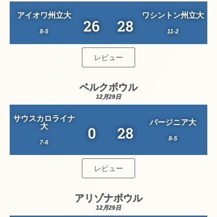
アイオワ州立大
ワシントン州立大
26
28
8-5
11-2
レビュー
ベルクボウル
12月29日
サウスカロライナ
バージニア大
大
0
28
8-5
7-6
レビュー
アリゾナボウル
12月29日