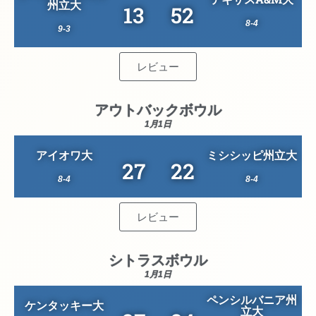
州立大
13
52
8-4
9-3
レビュー
アウトバックボウル
1月1日
アイオワ大
ミシシッピ州立大
27
22
8-4
8-4
レビュー
シトラスボウル
1月1日
ペンシルバニア州
ケンタッキー大
立大