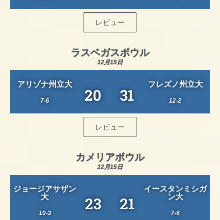
レビュー
ラスベガスボウル
12月15日
アリゾナ州立大
フレズノ州立大
20
31
7-6
12-2
レビュー
カメリアボウル
12月15日
ジョージアサザン
イースタンミシガ
大
ン大
23
21
10-3
7-6