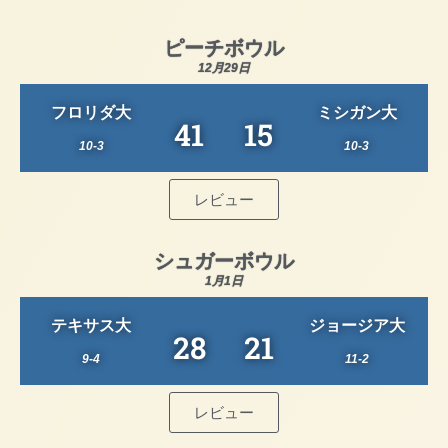
ピーチボウル
12月29日
フロリダ大
ミシガン大
41
15
10-3
10-3
レビュー
シュガーボウル
1月1日
テキサス大
ジョージア大
28
21
9-4
11-2
レビュー