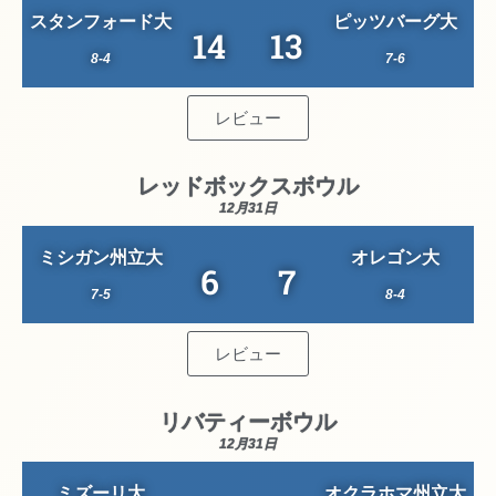
スタンフォード大
ピッツバーグ大
14
13
8-4
7-6
レビュー
レッドボックスボウル
12月31日
ミシガン州立大
オレゴン大
6
7
7-5
8-4
レビュー
リバティーボウル
12月31日
ミズーリ大
オクラホマ州立大