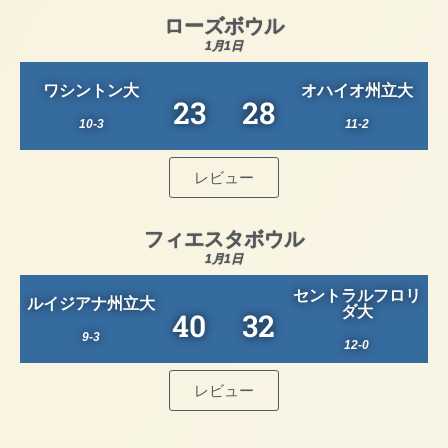
ローズボウル
1月1日
ワシントン大
オハイオ州立大
23
28
10-3
11-2
レビュー
フィエスタボウル
1月1日
セントラルフロリ
ルイジアナ州立大
ダ大
40
32
9-3
12-0
レビュー