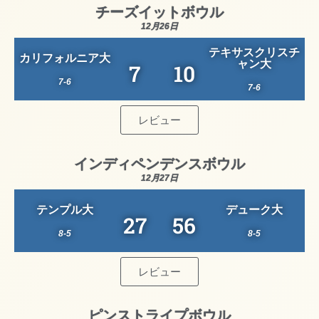
チーズイットボウル
12月26日
テキサスクリスチ
カリフォルニア大
ャン大
7
10
7-6
7-6
レビュー
インディペンデンスボウル
12月27日
テンプル大
デューク大
27
56
8-5
8-5
レビュー
ピンストライプボウル