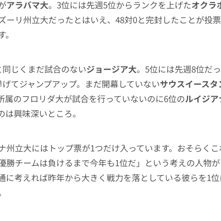
が
アラバマ大
。3位には先週5位からランクを上げた
オクラ
ズーリ州立大だったとはいえ、48対0と完封したことが投
す。
と同じくまだ試合のない
ジョージア大
。5位には先週8位だ
挙げてジャンプアップ。まだ開幕していない
サウスイースタ
）所属のフロリダ大が試合を行っていないのに6位の
ルイジア
のは興味深いところ。
ナ州立大にはトップ票が1つだけ入っています。おそらくこ
優勝チームは負けるまで今年も1位だ」という考えの人物が
通に考えれば昨年から大きく戦力を落としている彼らを1位
。