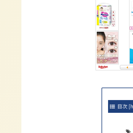
目次
[
h