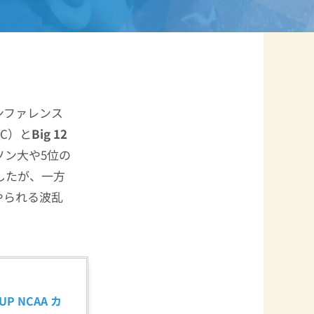
ンファレンス
CC）と
Big 12
ソン大や5位の
したが、一方
やられる波乱
P NCAA カ