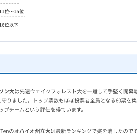
11位〜15位
16位以下
ソン大
は先週ウェイクフォレスト大を一蹴して手堅く開幕
を守りました。トップ票数もほぼ投票者全員となる60票を
ップチームという評価を得ています。
Tenの
オハイオ州立大
は最新ランキングで姿を消したので