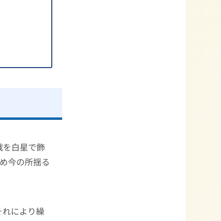
戦を白星で飾
集め今の所揺る
それにより繰