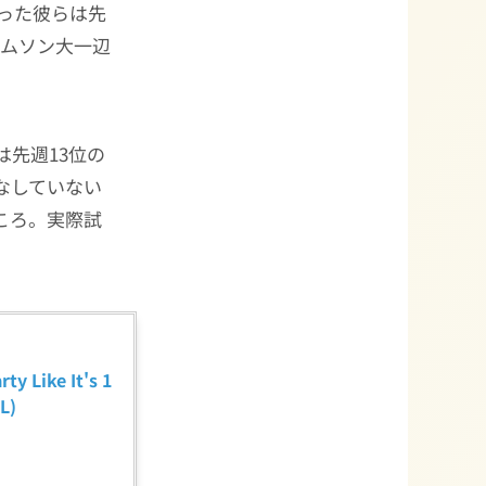
なった彼らは先
レムソン大一辺
は先週13位の
なしていない
ころ。実際試
。
ike It's 1
L)