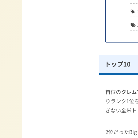
トップ10
首位の
クレム
りランク1位
ぎない全米ト
2位だったBig 