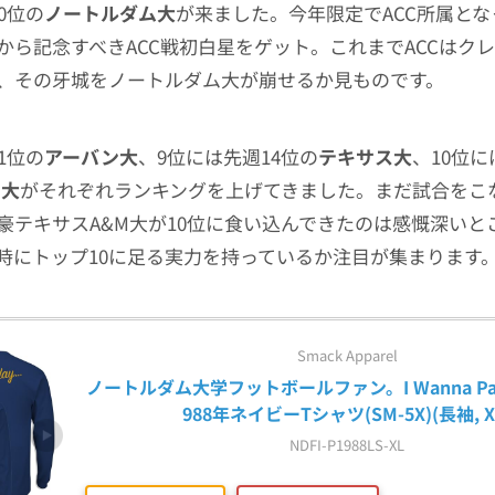
0位の
ノートルダム大
が来ました。今年限定でACC所属と
から記念すべきACC戦初白星をゲット。これまでACCはク
、その牙城をノートルダム大が崩せるか見ものです。
1位の
アーバン大
、9位には先週14位の
テキサス大
、10位に
M大
がそれぞれランキングを上げてきました。まだ試合をこ
豪テキサスA&M大が10位に食い込んできたのは感慨深いと
時にトップ10に足る実力を持っているか注目が集まります
Smack Apparel
ノートルダム大学フットボールファン。I Wanna Party L
988年ネイビーTシャツ(SM-5X)(長袖, X
NDFI-P1988LS-XL