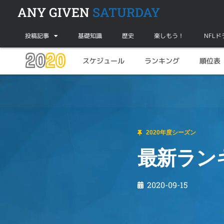
ANY GIVEN
SATURDAY
投稿記事
基礎知識
歴史
楽しもう！
NFL
20
20
スケジュール
ランキング
順位表
2020年度シーズン
最新ランキングを分析【2020年度第3週目】
2020年度シーズン
最新ラン
2020-09-15