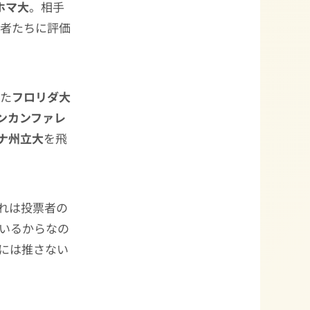
ホマ大
。相手
票者たちに評価
った
フロリダ大
ンカンファレ
ナ州立大
を飛
れは投票者の
いるからなの
には推さない