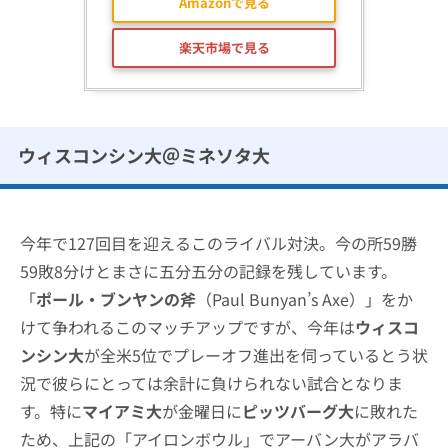
Amazonで見る
楽天市場で見る
ウィスコンシン大＠ミネソタ大
今年で127回目を迎えるこのライバル対決。今の所59勝
59敗8分けとまさに五分五分の記録を残しています。
「
ポール・ブンヤンの斧
（Paul Bunyan’s Axe）」をか
けて争われるこのマッチアップですが、今年は
ウィスコ
ンシン大
が全米5位でプレーオフ進出を伺っているとう状
況で彼らにとっては余計に負けられない試合となりま
す。特に
マイアミ大
が金曜日に
ピッツバーグ大
に敗れた
ため、上記の「アイロンボウル」でアーバン大がアラバ