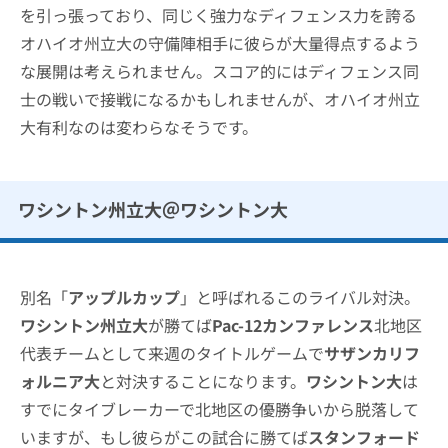
を引っ張っており、同じく強力なディフェンス力を誇る
オハイオ州立大の守備陣相手に彼らが大量得点するよう
な展開は考えられません。スコア的にはディフェンス同
士の戦いで接戦になるかもしれませんが、オハイオ州立
大有利なのは変わらなそうです。
ワシントン州立大＠ワシントン大
別名「
アップルカップ
」と呼ばれるこのライバル対決。
ワシントン州立大
が勝てば
Pac-12カンファレンス
北地区
代表チームとして来週のタイトルゲームで
サザンカリフ
ォルニア大
と対決することになります。
ワシントン大
は
すでにタイブレーカーで北地区の優勝争いから脱落して
いますが、もし彼らがこの試合に勝てば
スタンフォード