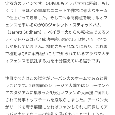
守双方のラインです。OLもDLもアラバマ大に匹敵、もし
くは上回るほどの重厚なユニットで非常に骨太なチーム
に仕上がってきました。そして今季高得点を続けるオフ
ェンスを率いるのがQB
ジャレット・スティッドハム
（Jarrett Stidham）。
ベイラー大
からの転校生であるス
ティッドハムはパス成功率約68％で16TD奪いINTは4つ
しか犯していません。機動力もそれなりにあり、これま
で機動系QBに案外脆いことで知られているアラバマ大デ
ィフェンスを撹乱する力を十分備えている選手です。
注目すべきはこの試合がアーバン大のホームであると言
うことです。2週間前のジョージア大戦ではジョーダンヘ
アスタジアムに集まった9万近いファンの大声援に後押し
されて見事トップチームを蹴散らしました。アーバン大
がリードを奪う展開になればファンもそれに同調してア
ラバマ大にアウェーの洗礼を浴びせることでしょうか