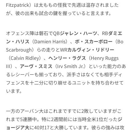
Fitzpatrick）は太ももの怪我で先週は温存されました
が、彼の出来も試合の鍵を握っていると言えます。
オフェンス陣は磐石でQB
ジャレン・ハーツ
、RB
ダミエ
ン・ハリス
（Damien Harris）、
ボ・スカーボロー
（Bo
Scarbrough）らの走りとWR
カルヴィン・リドリー
（Calvin Ridley）、
ヘンリー・ラグス
（Henry Ruggs
III）、
アーヴ・スミス
（Irv Smith Jr.）といった能力のあ
るレシーバーも揃っており、派手さはなくても相手ディ
フェンスを十二分に切り崩せるユニットを持ち合わせて
います。
一方のアーバン大はこれまですでに2敗していますがこ
れまで5連勝中。特に2週間前には当時全米1位だった
ジ
ョージア大
に40対17と大勝しています。彼らの強みは攻