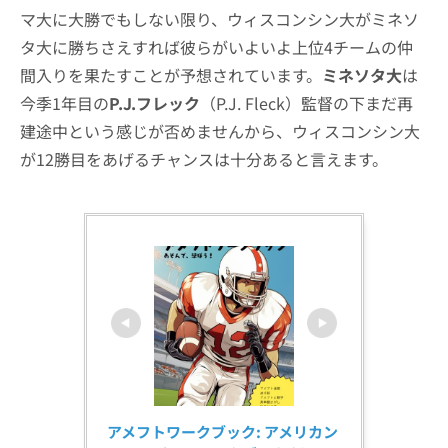
マ大に大勝でもしない限り、ウィスコンシン大がミネソ
タ大に勝ちさえすれば彼らがいよいよ上位4チームの仲
間入りを果たすことが予想されています。
ミネソタ大
は
今季1年目の
P.J.フレック
（P.J. Fleck）監督の下まだ再
建途中という感じが否めませんから、ウィスコンシン大
が12勝目をあげるチャンスは十分あると言えます。
アメフトワークブック: アメリカン