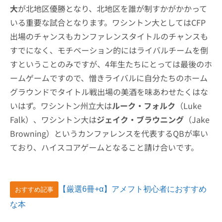
大
が北地区優勝となり、北地区を誰が制すかがかかって
いる重要な試合となります。ワシントン大としてはCFP
出場のチャンスもカンファレンスタイトルのチャンスも
すでになく、モチベーション的にはライバルチームを倒
すということのみですが、4年生たちにとっては最後のホ
ームゲームですので、憎きライバルに自分たちのホーム
グラウンドでタイトル戦出場の美酒を味あわせたくはな
いはず。ワシントン州立大は
ルーク・フォルク
（Luke
Falk）、ワシントン大は
ジェイク・ブラウニング
（Jake
Browning）というカンファレンスを代表するQBが率い
ており、ハイスコアゲームとなること請け合いです。
【厳選6冊+α】アメフト初心者におすすめ
おすすめ記事
な本