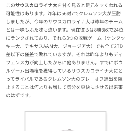
この
サウスカロライナ大
を甘く見ると足元をすくわれる
可能性はあります。昨年は56対7でクレムソン大が圧勝
しましたが、今年のサウスカロライナ大は昨年のチーム
とは一味もふた味も違います。現在彼らは8勝3敗で24位
にランクされており、それら3つの敗戦ゲーム（ケンタッ
キー大、テキサスA&M大、ジョージア大）でも全て2TD
差以下の僅差で敗れていますが、それは昨年よりもディ
フェンス力が向上したからに他ありません。すでにボウ
ルゲーム出場権を獲得しているサウスカロライナ大にと
ってライバルであるクレムソン大のプレーオフ進出を阻
止することは何よりも増して気分を爽快にさせる出来事
のはずです。