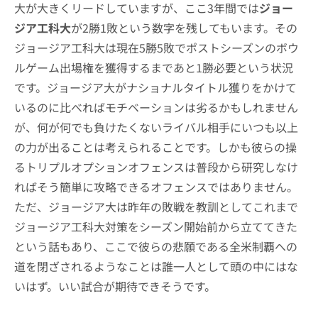
大が大きくリードしていますが、ここ3年間では
ジョー
ジア工科大
が2勝1敗という数字を残してもいます。その
ジョージア工科大は現在5勝5敗でポストシーズンのボウ
ルゲーム出場権を獲得するまであと1勝必要という状況
です。ジョージア大がナショナルタイトル獲りをかけて
いるのに比べればモチベーションは劣るかもしれません
が、何が何でも負けたくないライバル相手にいつも以上
の力が出ることは考えられることです。しかも彼らの操
るトリプルオプションオフェンスは普段から研究しなけ
ればそう簡単に攻略できるオフェンスではありません。
ただ、ジョージア大は昨年の敗戦を教訓としてこれまで
ジョージア工科大対策をシーズン開始前から立ててきた
という話もあり、ここで彼らの悲願である全米制覇への
道を閉ざされるようなことは誰一人として頭の中にはな
いはず。いい試合が期待できそうです。