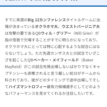
すでに来週の
Big 12カンファレンス
タイトルゲームに出
場が決まっている
オクラホマ大
。
ウエストバージニア大
は攻撃の要であるQB
ウィル・グリアー
（Will Grier）が
指の怪我で欠場することがすでに明らかになっており、
オクラホマ大にとっては特に心配するような試合にはな
らないでしょう。ただ先週カンザス大との試合でいざこ
ざを起こしたQB
ベーカー・メイフィールド
（Baker
Mayfield）がこの試合先発出場しないばかりでなくキャ
プテンシーも剥奪されると言う厳しい処分がチームから
科されており、彼がどのタイミングで途中出場してそし
て
ハイズマントロフィー
最有力候補選手としてどのよう
なパフォーマンスを見せてくれるか注目したいです。