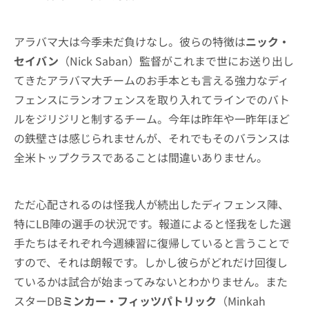
アラバマ大は今季未だ負けなし。彼らの特徴は
ニック・
セイバン
（Nick Saban）監督がこれまで世にお送り出し
てきたアラバマ大チームのお手本とも言える強力なディ
フェンスにランオフェンスを取り入れてラインでのバト
ルをジリジリと制するチーム。今年は昨年や一昨年ほど
の鉄壁さは感じられませんが、それでもそのバランスは
全米トップクラスであることは間違いありません。
ただ心配されるのは怪我人が続出したディフェンス陣、
特にLB陣の選手の状況です。報道によると怪我をした選
手たちはそれぞれ今週練習に復帰していると言うことで
すので、それは朗報です。しかし彼らがどれだけ回復し
ているかは試合が始まってみないとわかりません。また
スターDB
ミンカー・フィッツパトリック
（Minkah