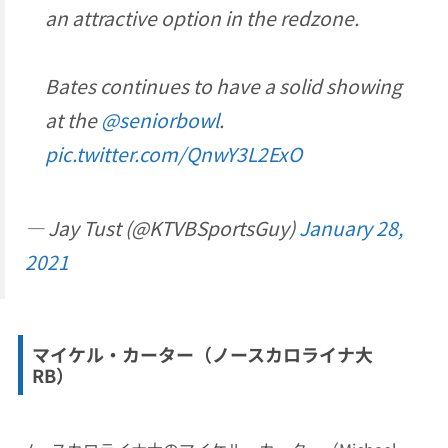
an attractive option in the redzone.
Bates continues to have a solid showing
at the
@seniorbowl
.
pic.twitter.com/QnwY3L2ExO
— Jay Tust (@KTVBSportsGuy)
January 28,
2021
マイケル・カーター（ノースカロライナ大
RB）