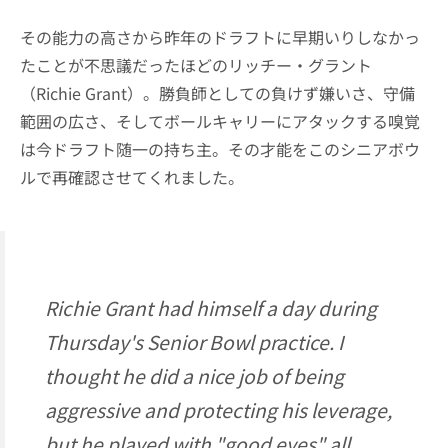
その能力の高さから昨年のドラフトに早期いりしなかっ
たことが不思議だったほどのリッチー・グラント
（Richie Grant）。勝負師としての負けず嫌いさ、守備
範囲の広さ、そしてボールキャリーにアタックする嗅覚
は今ドラフト随一の持ち主。その才能をこのシニアボウ
ルで再確認させてくれました。
Richie Grant had himself a day during
Thursday's Senior Bowl practice. I
thought he did a nice job of being
aggressive and protecting his leverage,
but he played with "good eyes" all