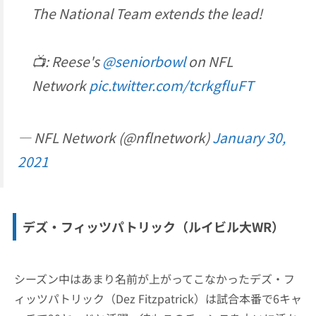
The National Team extends the lead!
📺: Reese's
@seniorbowl
on NFL
Network
pic.twitter.com/tcrkgfluFT
— NFL Network (@nflnetwork)
January 30,
2021
デズ・フィッツパトリック（ルイビル大WR）
シーズン中はあまり名前が上がってこなかったデズ・フ
ィッツパトリック（Dez Fitzpatrick）は試合本番で6キャ