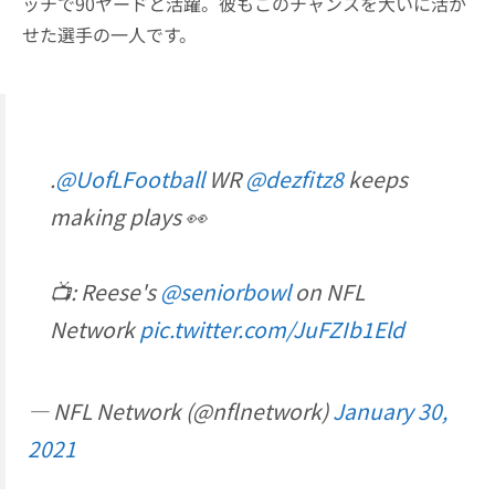
ッチで90ヤードと活躍。彼もこのチャンスを大いに活か
せた選手の一人です。
.
@UofLFootball
WR
@dezfitz8
keeps
making plays 👀
📺: Reese's
@seniorbowl
on NFL
Network
pic.twitter.com/JuFZIb1Eld
— NFL Network (@nflnetwork)
January 30,
2021