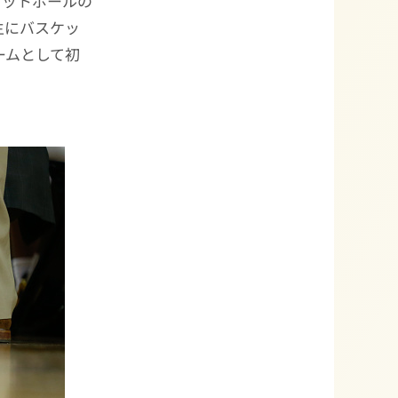
ケットボールの
主にバスケッ
ームとして初