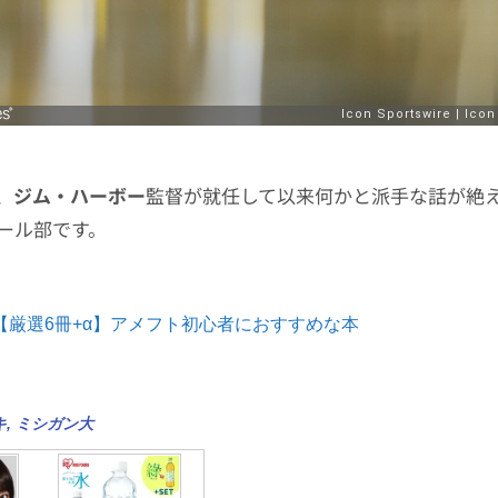
、
ジム・ハーボー
監督が就任して以来何かと派手な話が絶
ール部です。
【厳選6冊+α】アメフト初心者におすすめな本
キ
,
ミシガン大