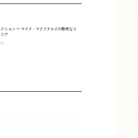
クション 〜 マイク・マクドナルドの数奇なコ
ャリア
0日