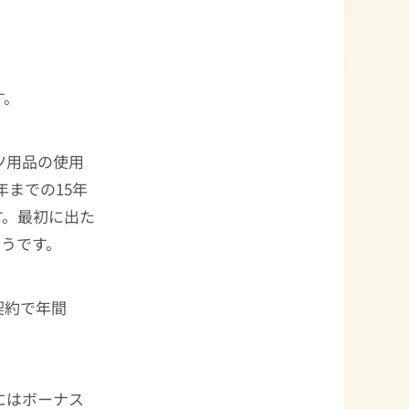
す。
ツ用品の使用
年までの15年
す。最初に出た
ようです。
契約で年間
にはボーナス