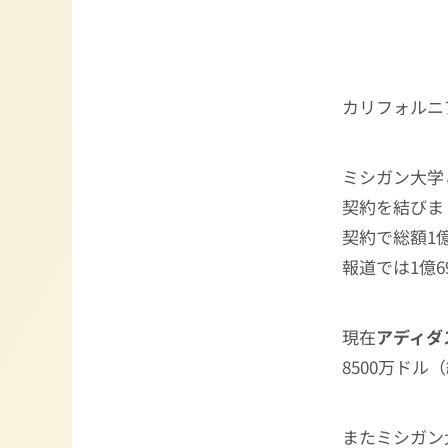
カリフォルニ
ミシガン大学
契約を結びま
契約で総額1億
報道では1億
現在
アディダ
8500万ド
またミシガン