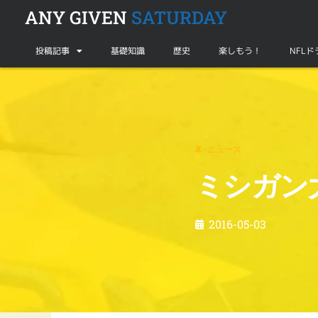
ANY GIVEN
SATURDAY
投稿記事
基礎知識
歴史
楽しもう！
NFL
ニュース
ミシガン大とナイキが15年契約で合意
ニュース
ミシガン
2016-05-03