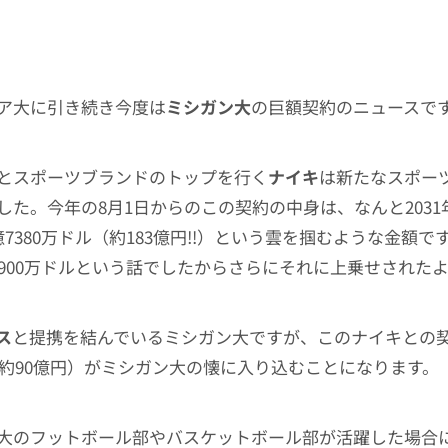
ア大に引き続き今度は
ミシガン大
の巨額契約のニュースで
とスポーツブランドのトップを行く
ナイキ
は新たなスポー
した。今年の8月1日からのこの契約の中身は、なんと2031
7380万ドル（約183億円‼︎）という雲を掴むような金額で
6900万ドルという話でしたからさらにそれに上乗せされた
ス
と提携を結んでいるミシガン大ですが、このナイキとの
ル（約90億円）がミシガン大の懐に入り込むことになります。
大のフットボール部やバスケットボール部が活躍した場合