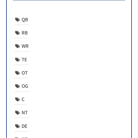
QB
RB
WR
TE
OT
OG
C
NT
DE