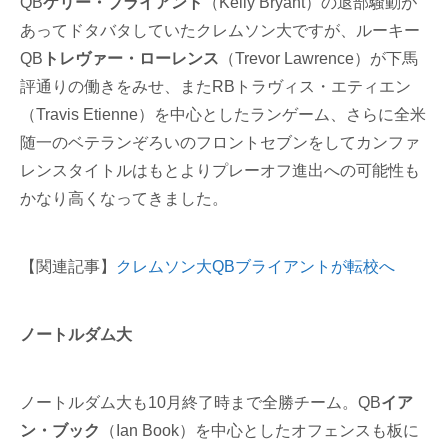
QB
ケリー・ブライアント
（Kelly Bryant）の退部騒動が
あってドタバタしていたクレムソン大ですが、ルーキー
QB
トレヴァー・ローレンス
（Trevor Lawrence）が下馬
評通りの働きをみせ、またRBトラヴィス・エティエン
（Travis Etienne）を中心としたランゲーム、さらに全米
随一のベテランぞろいのフロントセブンをしてカンファ
レンスタイトルはもとよりプレーオフ進出への可能性も
かなり高くなってきました。
【関連記事】
クレムソン大QBブライアントが転校へ
ノートルダム大
ノートルダム大も10月終了時まで全勝チーム。QB
イア
ン・ブック
（Ian Book）を中心としたオフェンスも板に