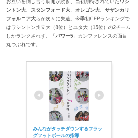
お互いを倒し合う展開が続き、当初期待されていた
ワシ
ントン大
、
スタンフォード大
、
オレゴン大
、
サザンカリ
フォルニア大
らが次々に失速。今季初CFPランキングで
はワシントン州立大（8位）とユタ大（15位）の2チーム
しかランクされず、「
パワー5
」カンファレンスの面目
丸つぶれです。
みんながタッチダウンするフラッ
グフットボールの指導