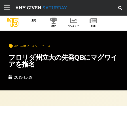
ANY GIVEN
SATURDAY
'15
週間
CFP
ランキング
記事
2015年度シーズン
,
ニュース
フロリダ州立大の先発QBにマグワイ
アを指名
2015-11-19