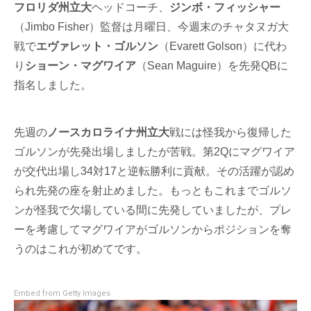
フロリダ州立大
ヘッドコーチ、
ジンボ・フィッシャー
（Jimbo Fisher）監督は月曜日、今週末のチャタヌガ大
戦で
エヴァレット・ゴルソン
（Evarett Golson）に代わ
り
ショーン・マグワイア
（Sean Maguire）を先発QBに
指名しました。
先週の
ノースカロライナ州立大
戦には怪我から復帰した
ゴルソンが先発出場しましたが苦戦。第2Qにマグワイア
が交代出場し34対17と逆転勝利に貢献。その活躍が認め
られ先発の座を射止めました。もっともこれまでゴルソ
ンが怪我で欠場している間に先発していましたが、プレ
ーを考慮してマグワイアがゴルソンからポジションを奪
うのはこれが初めてです。
Embed from Getty Images