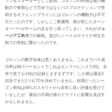
ソンをスターターとして起用。ゴルソンの特徴は彼の機
動力で怪我などで万全ではなくパスプロテクションで苦
戦するオフェンシブラインにはゴルソンの機動力は不可
欠だったのです。しかしここ数週間、彼が犯したターン
オーバーがチームの足を引っ張ってしまい、それが
ジョ
ージア工科大
での敗戦、並びにノースカロライナ州立大
戦での苦戦に繋がったのです。
ゴルソンの数字自体は悪くありません。これまでパス成
功率は66.7パーセントでこれはカンファレンスで2位、全
米で見ても14位の記録とまずまずです。しか彼は最近2
試合でまだ1つもTDを決めていません。好調だったシー
ズン初旬はNFLのスカウトから非常に良い評価を受けて
いましたが、最近の不調が彼のドラフトに影響を及ぼす
かもしれません。