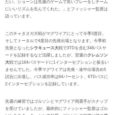
たい。ショーンは先週のゲームで良いプレーをしチーム
にいいリズムを生んでくれた。」とフィッシャー監督は
語っています。
このチャタヌガ大戦がマグワイアにとって今季3度目、
そしてトータルで4度目の先発出場となります。今季初
先発となった
シラキュース大
戦で3TDを含む348パスヤ
ードを記録するなど活躍しましたが、翌週の
クレムソン
大
戦では164パスヤードに1インターセプションと振るい
ませんでした。今季マグワイアは先発・途中出場含め5
試合に出場し、パス成功率は64パーセント、6TDパスに
2インターセプションを記録しています。
先週の練習ではゴルソンとマグワイア両選手がスナップ
を受けていましたが、最終的にフィッシャー監督はゴル