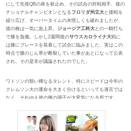
にして先発QBの座を射止め、その試合の対戦相手、後の
ナショナルチャンピオンとなる
フロリダ州立大
と接戦を
繰り広げ、オーバータイムの末惜しくも破れましたが、
彼の株は一気に急上昇。
ジョージア工科大
との一騎打ち
で膝を負傷。しかし2週間後の
サウスカロライナ大
戦に
は膝にブレースを装着して試合に臨みました。実はこの
時点で膝のじん帯が断裂していた事があとになって公表
され、その是非が議論されたのでした。
ワトソンの類い稀なるタレント、特にスピードは今年の
クレムソン大の運命を大きく分けるといっても過言では
なく、それゆえ彼の膝の調子が大変気になる所です。