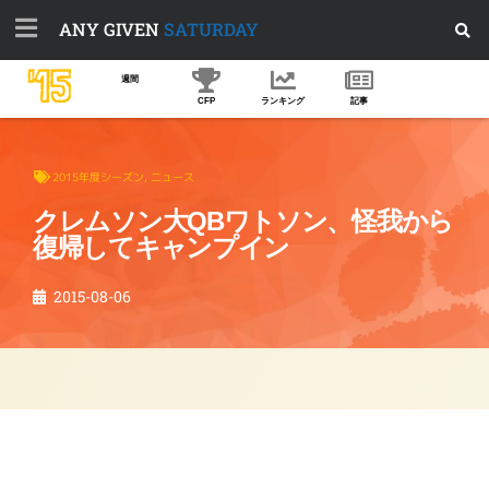
ANY GIVEN
SATURDAY
'15
週間
CFP
ランキング
記事
2015年度シーズン
,
ニュース
クレムソン大QBワトソン、怪我から
復帰してキャンプイン
2015-08-06