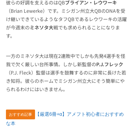
彼らの好調を支えるのはQB
ブライアン・レウワーキ
（Brian Lewerke）です。ミシガン州立大QBのDNAを受
け継いできているようなタフQBであるレウワーキの活躍
が今週末の
ミネソタ大
戦でも求められることになりま
す。
一方のミネソタ大は現在2連敗中でしかも先発4選手を怪
我で欠く厳しい台所事情。しかし新監督の
P.J.フレック
（P.J. Fleck）監督は選手を鼓舞するのに非常に長けた若
き知将。彼らのホームでミシガン州立大にそう簡単にや
られるわけにはいきません。
【厳選6冊+α】アメフト初心者におすすめ
おすすめ記事
な本