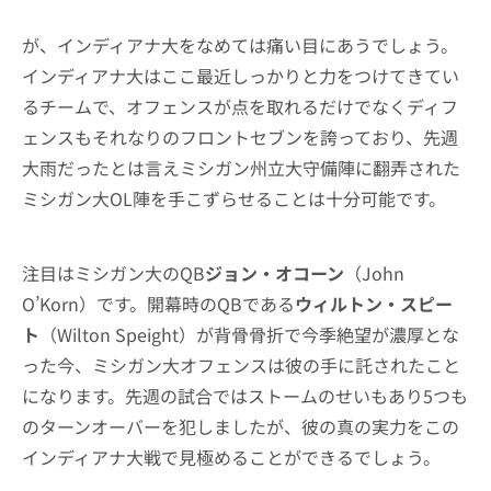
が、インディアナ大をなめては痛い目にあうでしょう。
インディアナ大はここ最近しっかりと力をつけてきてい
るチームで、オフェンスが点を取れるだけでなくディフ
ェンスもそれなりのフロントセブンを誇っており、先週
大雨だったとは言えミシガン州立大守備陣に翻弄された
ミシガン大OL陣を手こずらせることは十分可能です。
注目はミシガン大のQB
ジョン・オコーン
（John
O’Korn）です。開幕時のQBである
ウィルトン・スピー
ト
（Wilton Speight）が背骨骨折で今季絶望が濃厚とな
った今、ミシガン大オフェンスは彼の手に託されたこと
になります。先週の試合ではストームのせいもあり5つも
のターンオーバーを犯しましたが、彼の真の実力をこの
インディアナ大戦で見極めることができるでしょう。