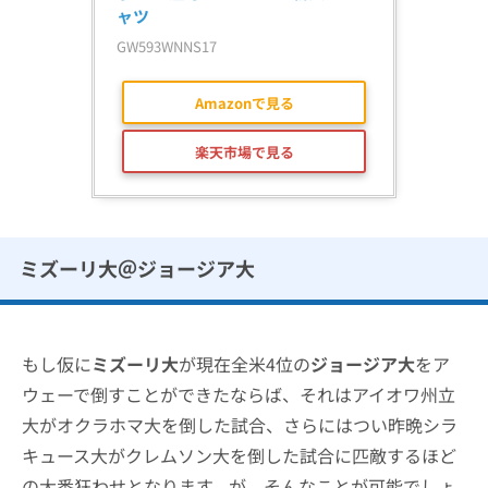
ャツ
GW593WNNS17
Amazonで見る
楽天市場で見る
ミズーリ大＠ジョージア大
もし仮に
ミズーリ大
が現在全米4位の
ジョージア大
をア
ウェーで倒すことができたならば、それはアイオワ州立
大がオクラホマ大を倒した試合、さらにはつい昨晩シラ
キュース大がクレムソン大を倒した試合に匹敵するほど
の大番狂わせとなります。が、そんなことが可能でしょ