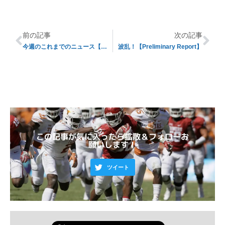
前の記事
次の記事
今週のこれまでのニュース【第7週目】
波乱！【Preliminary Report】
この記事が気に入ったら拡散＆フォローお
願いします！
ツイート