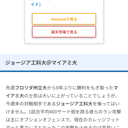
イド)
Amazonで見る
楽天市場で見る
ジョージア工科大＠マイアミ大
先週
フロリダ州立大
から8年ぶりに勝利をもぎ取った
マ
イアミ大
の士気は大いに上がっていることでしょうが、
今週末の対戦相手である
ジョージア工科大
を侮ってはい
けません。1試合平均400ヤード弱を誇る彼らのラン攻撃
は主にオプションオフェンスで、現在のカレッジフット
ボール界でレアとなったこの攻撃を止めるのは容易いこ