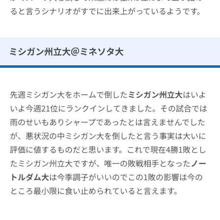
ると言うシナリオがすでに出来上がっているようです。
ミシガン州立大＠ミネソタ大
先週ミシガン大をホームで倒した
ミシガン州立大
はいよ
いよ今週21位にランクインしてきました。その試合では
雨のせいもありシャープであったとは言えませんでした
が、悪状況の中ミシガン大を倒したと言う事実は大いに
評価に値するものだと思います。これで現在4勝1敗とし
たミシガン州立大ですが、唯一の敗戦相手となった
ノー
トルダム大
は今季調子がいいのでこの1敗の影響は今の
ところ最小限に食い止められていると言えます。