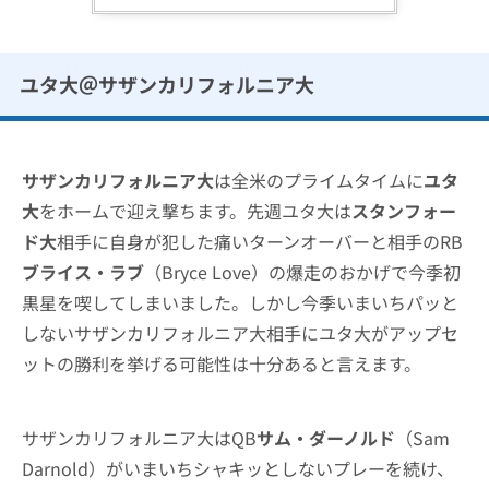
ユタ大＠サザンカリフォルニア大
サザンカリフォルニア大
は全米のプライムタイムに
ユタ
大
をホームで迎え撃ちます。先週ユタ大は
スタンフォー
ド大
相手に自身が犯した痛いターンオーバーと相手のRB
ブライス・ラブ
（Bryce Love）の爆走のおかげで今季初
黒星を喫してしまいました。しかし今季いまいちパッと
しないサザンカリフォルニア大相手にユタ大がアップセ
ットの勝利を挙げる可能性は十分あると言えます。
サザンカリフォルニア大はQB
サム・ダーノルド
（Sam
Darnold）がいまいちシャキッとしないプレーを続け、