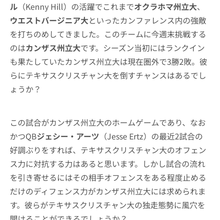
ル
（Kenny Hill）の活躍でこれまで
オクラホマ州立大
、
ウエストバージニア大
といったカンファレンス内の強敵
を打ちのめしてきました。このチームに今週末挑戦する
のは
カンザス州立大
です。シーズン当初にはランクイン
も果たしていたカンザス州立大は現在圏外で3勝2敗。彼
らにテキサスクリスチャン大を倒すチャンスはあるでし
ょうか？
この試合がカンザス州立大のホームゲームであり、なお
かつQB
ジェシー・アーツ
（Jesse Ertz）の最近2試合の
好調ぶりをすれば、テキサスクリスチャン大のオフェン
ス力に対抗する力はあると思います。しかし試合の流れ
を引き寄せるにはその相手オフェンスをある程度止める
だけのディフェンス力がカンザス州立大には求められま
す。彼らがテキサスクリスチャン大の独走態勢に風穴を
開けることができるでしょうか？