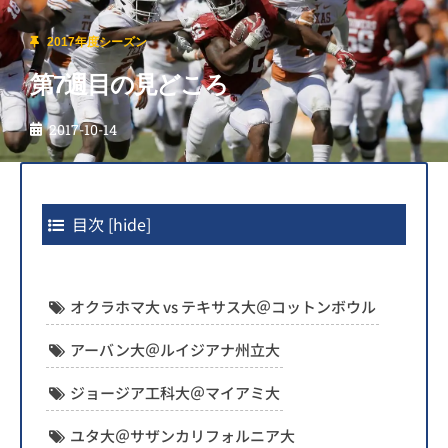
2017年度シーズン
第7週目の見どころ
2017-10-14
目次
[
hide
]
オクラホマ大 vs テキサス大＠コットンボウル
アーバン大＠ルイジアナ州立大
ジョージア工科大＠マイアミ大
ユタ大＠サザンカリフォルニア大