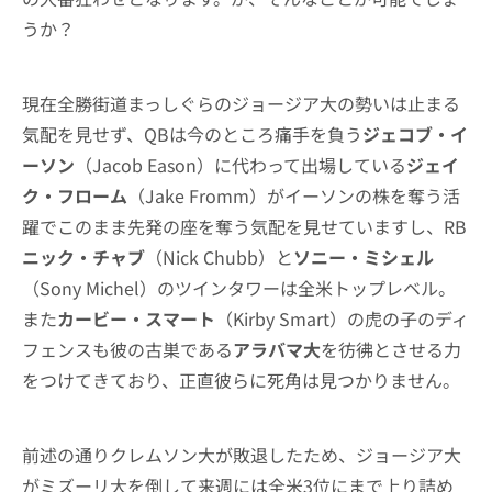
うか？
現在全勝街道まっしぐらのジョージア大の勢いは止まる
気配を見せず、QBは今のところ痛手を負う
ジェコブ・イ
ーソン
（Jacob Eason）に代わって出場している
ジェイ
ク・フローム
（Jake Fromm）がイーソンの株を奪う活
躍でこのまま先発の座を奪う気配を見せていますし、RB
ニック・チャブ
（Nick Chubb）と
ソニー・ミシェル
（Sony Michel）のツインタワーは全米トップレベル。
また
カービー・スマート
（Kirby Smart）の虎の子のディ
フェンスも彼の古巣である
アラバマ大
を彷彿とさせる力
をつけてきており、正直彼らに死角は見つかりません。
前述の通りクレムソン大が敗退したため、ジョージア大
がミズーリ大を倒して来週には全米3位にまで上り詰め