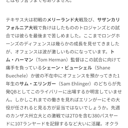
とはもう言うまでもありません。
テキサス大は初戦の
メリーランド大
戦及び、
サザンカリ
フォルニア大
戦で負けはしたもののトロジャンズとの試
合では彼らを最後まで苦しめました。ここまでロングホ
ーンズのディフェンスは幾らかの成長を見せてきました
が、オフェンスは波が激しいものになっています。
ト
ム・ハーマン
（Tom Herman）監督はこの試合に向けて
痛手を負っている
シェーン・ビューシェル
（Shane
Buechele）か彼の不在中にオフェンスを預かってきた1
年生の
サム・エリンガー
（Sam Ehlinger）のどちらが先
発QBとしてこのライバリーに出場するか明言していませ
ん。しかしこれまでの働きを見ればエリンがーにその大
役が任されると見る方が妥当ではないでしょうか。先週
のカンザス州立大との激戦では2TDを含む380パスヤー
ドに107ランヤードを記録するなど大いに活躍。オクラ