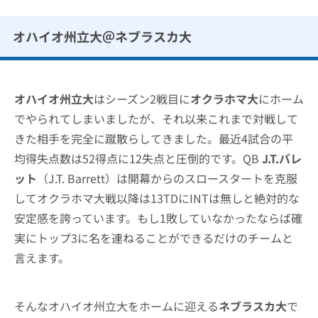
オハイオ州立大＠ネブラスカ大
オハイオ州立大
はシーズン2戦目に
オクラホマ大
にホーム
でやられてしまいましたが、それ以来これまで対戦して
きた相手を完全に蹴散らしてきました。最近4試合の平
均得失点数は52得点に12失点と圧倒的です。QB
J.T.バレ
ット
（J.T. Barrett）は開幕からのスロースタートを克服
してオクラホマ大戦以降は13TDにINTは無しと絶対的な
安定感を誇っています。もし1敗していなかったならば確
実にトップ3に名を連ねることができるだけのチームと
言えます。
そんなオハイオ州立大をホームに迎える
ネブラスカ大
で