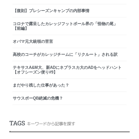
【復刻】プレシーズンキャンプの内部事情
コロナで露呈したカレッジフットボール界の「怪物の尾」
【前編】
オバマ元大統領の苦言
高校のコーチがカレッジチームに「リクルート」される訳
テキサスA&M大、新ADにネブラスカ大のADをヘッドハント
【オフシーズン便り#9】
まだやり残した仕事があった？
サウスポーQB絶滅の危機？
TAGS
キーワードから記事を探す
.