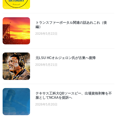
トランスファーポータル関連の話あれこれ（後
編）
2026年5月22日
元LSU HCオルジェロン氏が古巣へ復帰
2026年5月21日
テキサス工科大QBソースビー、出場資格剥奪を不
服としてNCAAを提訴へ
2026年5月20日