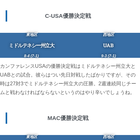
C-USA優勝決定戦
東地区
西地区
ミドルテネシー州立大
UAB
8-4 (7-1)
9-3 (7-1)
カンファレンスUSAの優勝決定戦はミドルテネシー州立大と
UABとの試合。彼らはつい先日対戦したばかりですが、その
時は27対3でミドルテネシー州立大の圧勝。2週連続同じチー
ムと戦わなければならないというのはやり辛いでしょうね。
MAC優勝決定戦
東地区
西地区