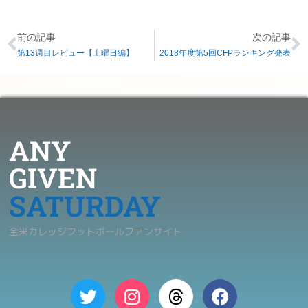
前の記事
次の記事
第13週目レビュー【土曜日編】
2018年度第5回CFPランキング発表
ANY
GIVEN
SATURDAY
全米カレッジフットボールファンサイト