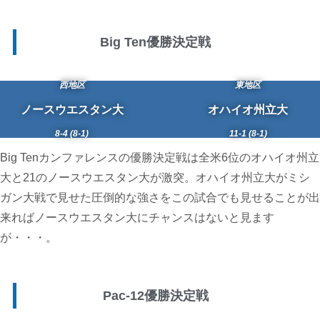
Big Ten優勝決定戦
西地区
東地区
ノースウエスタン大
オハイオ州立大
8-4 (8-1)
11-1 (8-1)
Big Tenカンファレンスの優勝決定戦は全米6位のオハイオ州立
大と21のノースウエスタン大が激突。オハイオ州立大がミシ
ガン大戦で見せた圧倒的な強さをこの試合でも見せることが出
来ればノースウエスタン大にチャンスはないと見ます
が・・・。
Pac-12優勝決定戦