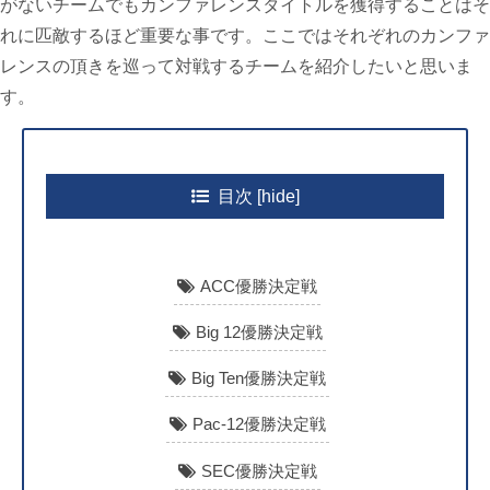
がないチームでもカンファレンスタイトルを獲得することはそ
れに匹敵するほど重要な事です。ここではそれぞれのカンファ
レンスの頂きを巡って対戦するチームを紹介したいと思いま
す。
目次
[
hide
]
ACC優勝決定戦
Big 12優勝決定戦
Big Ten優勝決定戦
Pac-12優勝決定戦
SEC優勝決定戦