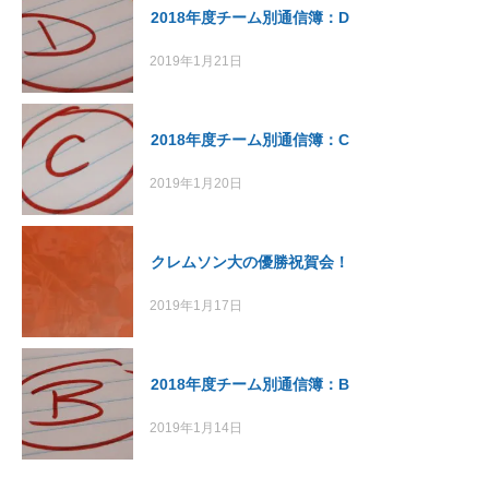
2018年度チーム別通信簿：D
2019年1月21日
2018年度チーム別通信簿：C
2019年1月20日
クレムソン大の優勝祝賀会！
2019年1月17日
2018年度チーム別通信簿：B
2019年1月14日