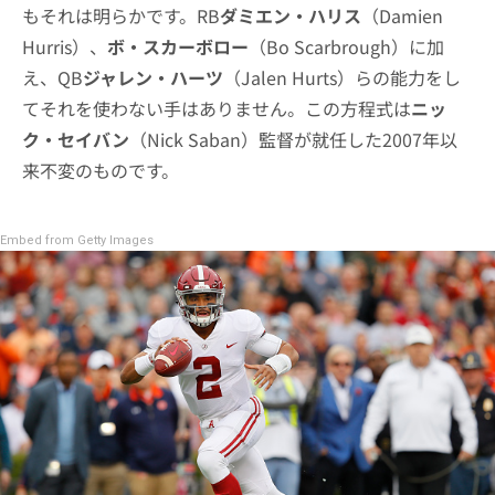
もそれは明らかです。RB
ダミエン・ハリス
（Damien
Hurris）、
ボ・スカーボロー
（Bo Scarbrough）に加
え、QB
ジャレン・ハーツ
（Jalen Hurts）らの能力をし
てそれを使わない手はありません。この方程式は
ニッ
ク・セイバン
（Nick Saban）監督が就任した2007年以
来不変のものです。
Embed from Getty Images