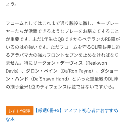
ょう。
フロームとしてはこれまで通り脇役に徹し、キープレー
ヤーたちが活躍できるようなプレーをお膳立てすること
が重要です。未だ1年生のQBですからベテランのRB陣が
いるのは心強いです。ただフロームを守るOL陣も押し迫
るアラバマ大の強力フロントセブンを止めなければなり
ません。特に
リークォン・デーヴィス
（Reakwon
Davis）、
ダロン・ペイン
（Da’Ron Payne）、
ダショー
ン・ハンド
（Da’Shawn Hand）といった重量級のDL陣
の揃う全米1位のディフェンスは並ではないですから。
【厳選6冊+α】アメフト初心者におすすめ
おすすめ記事
な本