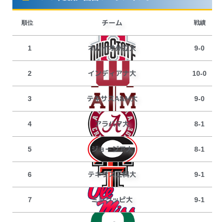
チーム
順位
戦績
オハイオ州立大
1
9-0
インディアナ大
2
10-0
テキサスA&M大
3
9-0
アラバマ大
4
8-1
ジョージア大
5
8-1
テキサス工科大
6
9-1
ミシシッピ大
７
9-1