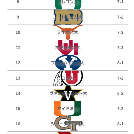
オレゴン大
8
7-1
ノートルダム大
9
7-2
テキサス大
10
7-2
オクラホマ大
11
7-2
ブリガムヤング大
12
8-1
ユタ大
13
7-2
ヴァンダービルト大
14
8-2
マイアミ大
15
7-2
ジョージア工科大
16
8-1