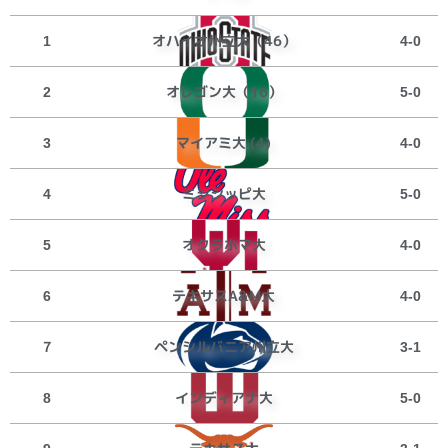
オハイオ州立大（46）
1
4-0
オレゴン大（16）
2
5-0
マイアミ大 (4)
3
4-0
ミシシッピ大
4
5-0
オクラホマ大
5
4-0
テキサスA&M大
6
4-0
ペンシルバニア州立大
７
3-1
インディアナ大
8
5-0