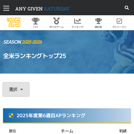
ANY GIVEN
SATURDAY
'25
順位表
プレシーズン
CFP
ボウルゲーム
ランキング
SEASON
2025-2026
全米ランキングトップ25
選択
2025年度第6週目APランキング
チーム
順位
戦績