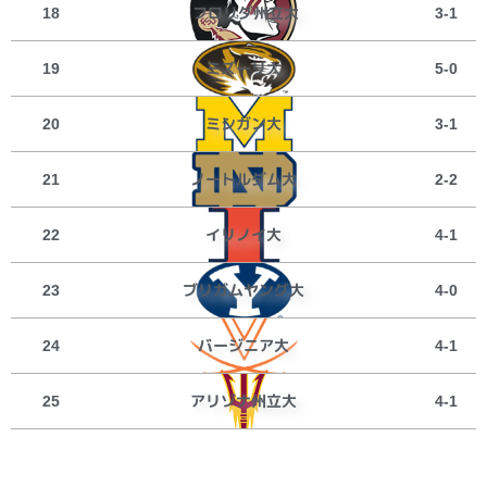
フロリダ州立大
18
3-1
ミズーリ大
19
5-0
ミシガン大
20
3-1
ノートルダム大
21
2-2
イリノイ大
22
4-1
ブリガムヤング大
23
4-0
バージニア大
24
4-1
アリゾナ州立大
25
4-1