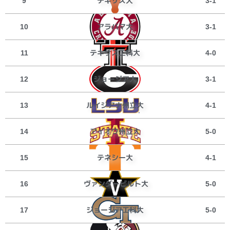
テキサス大
9
3-1
アラバマ大
10
3-1
テキサス工科大
11
4-0
ジョージア大
12
3-1
ルイジアナ州立大
13
4-1
アイオワ州立大
14
5-0
テネシー大
15
4-1
ヴァンダービルト大
16
5-0
ジョージア工科大
17
5-0