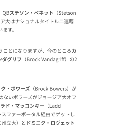
QB
ステソン・ベネット
（Stetson
ージア大はナショナルタイトル二連覇
います。
うことになりますが、今のところ
カ
ンダグリフ
（Brock Vandagriff）の2
ック・ボワーズ
（Brock Bowers）が
ではないボワーズがジョージア大オフ
R
ラド・マッコンキー
（Ladd
ランスファーポータル経由でゲットし
ッピ州立大）と
ドミニク・ロヴェット