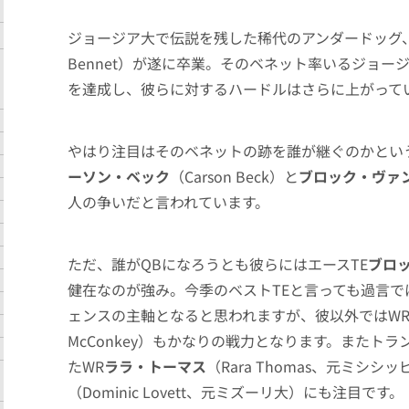
ジョージア大で伝説を残した稀代のアンダードッグ、
Bennet）が遂に卒業。そのベネット率いるジョ
を達成し、彼らに対するハードルはさらに上がって
やはり注目はそのベネットの跡を誰が継ぐのかとい
ーソン・ベック
（Carson Beck）と
ブロック・ヴァ
人の争いだと言われています。
ただ、誰がQBになろうとも彼らにはエースTE
ブロ
健在なのが強み。今季のベストTEと言っても過言
ェンスの主軸となると思われますが、彼以外ではW
McConkey）もかなりの戦力となります。またト
たWR
ララ・トーマス
（Rara Thomas、元ミシシ
（Dominic Lovett、元ミズーリ大）にも注目です。