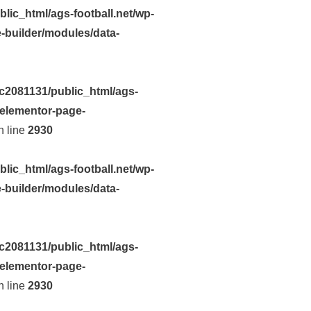
lic_html/ags-football.net/wp-
-builder/modules/data-
c2081131/public_html/ags-
-elementor-page-
 line
2930
lic_html/ags-football.net/wp-
-builder/modules/data-
c2081131/public_html/ags-
-elementor-page-
 line
2930