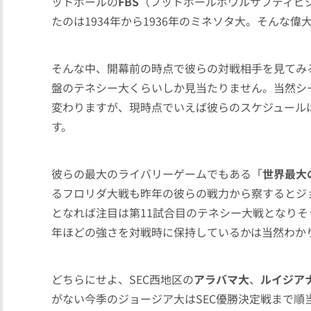
ットボールの
FBS
（フットボールボウルサブディビ
たのは1934年から1936年のミネソタ大。そんな
そんな中、開幕前の時点で彼らの対戦相手を見てみ
盤のテネシー大くらいしか見当たりません。当然シ
変わりますが、現時点でいえば彼らのスケジュール
す。
彼らの最大のライバリーゲームでもある「
世界最大
るフロリダ大戦も昨年の彼らの戦力から察するとジ
となれば注目は第11試合目のテネシー大戦となり
年ほどの強さを対戦時に保持しているかは当然わか
どちらにせよ、SEC西地区の
アラバマ大
、
ルイジア
がない今季のジョージア大はSEC優勝決定戦まで順