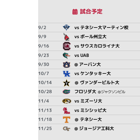
試合予定
9/2
vs テネシー大マーティン校
9/9
vs ボール州立大
9/16
vs サウスカロライナ大
9/23
vs UAB
9/30
@ アーバン大
10/7
vs ケンタッキー大
10/14
＠ ヴァンダービルト大
10/28
フロリダ大
＠ジャクソンビル
11/4
vs ミズーリ大
11/13
vs ミシシッピ大
11/18
＠ テネシー大
11/25
@ ジョージア工科大