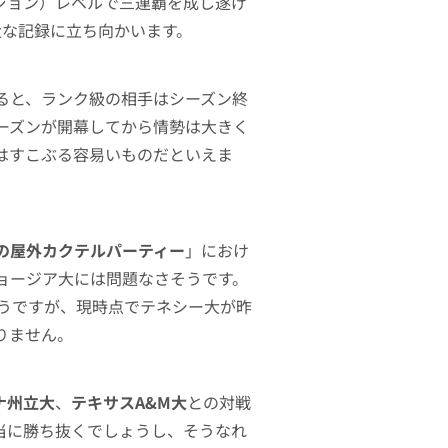
ジョン）レベルで三連覇を成し遂げ
偉大な記録に立ち向かいます。
ると、ランク級の相手はシーズン終
ーズンが開幕してから情勢は大きく
はすこぶる容易いものだといえま
の屋外カクテルパーティー
」におけ
ョージア大には問題なさそうです。
そうですが、現時点でテネシー大が昨
りません。
ナ州立大
、
テキサスA&M大
との対戦
当に勝ち抜くでしょうし、そうなれ