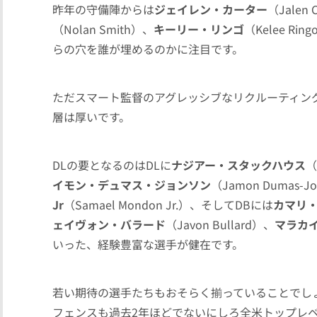
昨年の守備陣からは
ジェイレン・カーター
（Jalen 
（Nolan Smith）、
キーリー・リンゴ
（Kelee R
らの穴を誰が埋めるのかに注目です。
ただスマート監督のアグレッシブなリクルーティン
層は厚いです。
DLの要となるのはDLに
ナジアー・スタックハウス
（
イモン・デュマス・ジョンソン
（Jamon Dumas-J
Jr
（Samael Mondon Jr.）、そしてDBには
カマリ
ェイヴォン・バラード
（Javon Bullard）、
マラカ
いった、経験豊富な選手が健在です。
若い期待の選手たちもおそらく揃っていることでし
フェンスも過去2年ほどでないにしろ全米トップレ