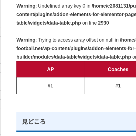
Warning
: Undefined array key 0 in
/home/c2081131/pub
content/plugins/addon-elements-for-elementor-page
table/widgets/data-table.php
on line
2930
Warning
: Trying to access array offset on null in
/home/
football.net/wp-content/plugins/addon-elements-for
builder/modules/data-table/widgets/data-table.php
on
AP
Coaches
#1
#1
見どころ