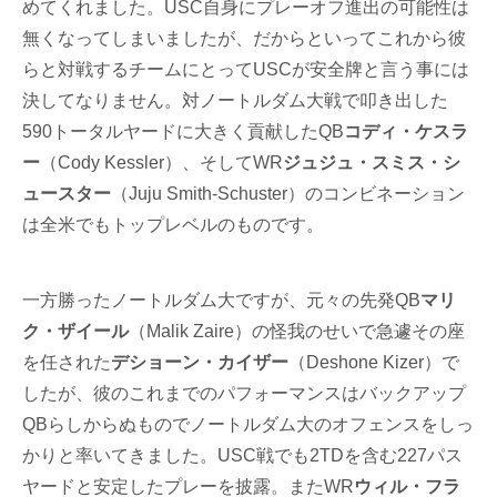
めてくれました。USC自身にプレーオフ進出の可能性は
無くなってしまいましたが、だからといってこれから彼
らと対戦するチームにとってUSCが安全牌と言う事には
決してなりません。対ノートルダム大戦で叩き出した
590トータルヤードに大きく貢献したQB
コディ・ケスラ
ー
（Cody Kessler）、そしてWR
ジュジュ・スミス・シ
ュースター
（Juju Smith-Schuster）のコンビネーション
は全米でもトップレベルのものです。
一方勝ったノートルダム大ですが、元々の先発QB
マリ
ク・ザイール
（Malik Zaire）の怪我のせいで急遽その座
を任された
デショーン・カイザー
（Deshone Kizer）で
したが、彼のこれまでのパフォーマンスはバックアップ
QBらしからぬものでノートルダム大のオフェンスをしっ
かりと率いてきました。USC戦でも2TDを含む227パス
ヤードと安定したプレーを披露。またWR
ウィル・フラ