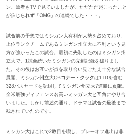
ン。筆者もTVで見ていましたが、ただただ起こったこと
が信じられず「OMG」の連続でした・・・。
試合前の予想ではミシガン大有利が大勢を占めており、
上位ランクチームであるミシガン州立大に不利という見
方が強かったこの試合。最初に先制したのはミシガン州
立大で、1試合続いたミシガンの完封記録を破りまし
た。その後はお互いが点を取り合い見ごたえ十分な試合
展開。ミシガン州立大QB
コナー・クック
は1TDを含む
328パスヤードを記録してミシガン州立大7連勝に貢献。
全米最強ディフェンス名高いミシガン大と互角にやり合
いました。しかし前述の通り、ドラマは試合の最後まで
残されていたのです。
ミシガン大はこれで2敗目を喫し、プレーオフ進出は非