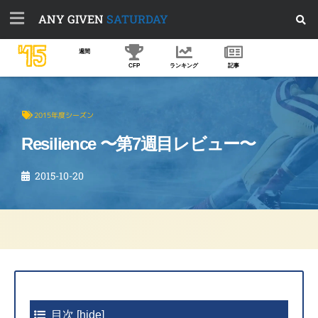
ANY GIVEN
SATURDAY
'15
週間
CFP
ランキング
記事
2015年度シーズン
Resilience 〜第7週目レビュー〜
2015-10-20
目次
[
hide
]