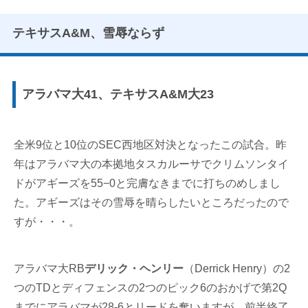
テキサスA&M、雪辱ならず
アラバマ大41、テキサスA&M大23
全米9位と10位のSEC西地区対決となったこの試合。昨
年はアラバマ大の本拠地タスカルーサでクリムソンタイ
ドがアギーズを55−0と完膚なきまでに打ちのめしまし
た。アギーズはその雪辱を晴らしたいところだったので
すが・・・。
アラバマ大RB
デリック・ヘンリー
（Derrick Henry）の2
つのTDとディフェンスの2つのピック6のおかげで第2Q
までにアラバマが28-6とリードを奪いますが、前半終了