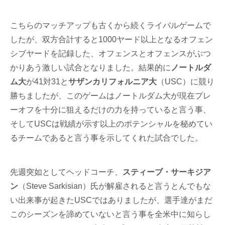
こちらのマッチアップも古くから続くライバルゲームで
したが、双方合計すると1000ヤード以上となるオフェン
シブヤードを記録した、オフェンスとオフェンスがぶつ
かりあう激しい試合となりました。結果的に
ノートルダ
ム大
が41対31と
サザンカリフォルニア大
（USC）に競り
勝ちましたが、このゲームはノートルダム大が現在プレ
ーオフを十分に狙えるだけの力を持っていると言う事、
そしてUSCは戦績が示す以上のポテンシャルを秘めてい
るチームであると言う事を示してくれた試合でした。
先週突如としてヘッドコーチ、
スティーブ・サーキジア
ン
（Steve Sarkisian）氏が解雇されると言うとんでもな
い出来事が起きたUSCではありましたが、選手達がまだ
このシーズンを諦めていないと言う事を全米中に知らし