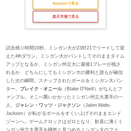
Amazonで見る
楽天市場で見る
試合残り時間10秒。ミシガン大が23対21でリードして迎
えた4thダウン。ミシガン大がパントしてそのままタイム
アップとなるか、ミシガン州立大に最後1プレーが残さ
れるか、どちらにしてもミシガン大の勝利と誰もが確信
した次の瞬間。スナップされたボールをミシガン大パン
ター、
ブレイク・オニール
（Blake O’Neill）がなんとフ
ァンブル。そこへ襲いかかったミシガン州立大選手の一
人、
ジャレン・ワッツ・ジャクソン
（Jalen Watts-
Jackson）が転がるボールをすくい上げそのままエンド
ゾーンへ。ゲームクロックはゼロとなり、歓喜に沸くミ
シガン州立大選手を唖然と見つめるミシガン大のファ