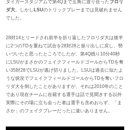
タイガースタジアムで第4Qまで互角に渡り合った
フロリ
ダ大
。しかし
LSU
のトリックプレーまでは見破れません
でした。
28対14とリードされ前半を折り返したフロリダ大は後半
に2つのTDを重ねて試合を28対28と振り出しに戻し、勢
いづいたと思ったところでしたが、第4Q残り10分40秒
にLSUがまさかのフェイクフィールドゴールからTDを奪
い35対28でLSUが逃げ切りました。LSUは過去に似たよ
うな状況でフェイクフィールドゴールからTDを奪いフロ
リダ大を倒したことがありますが、それは2010年のこと
であり現在チームに在籍する選手は話で見聞きする以外
実際にその場に立ち会った者は選手も含めおらず、「ま
さか」のフェイクプレーだったに違いありません。