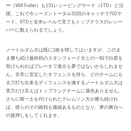
ー
（Will Fuller）も131レシービングヤード（1TD）と活
躍。これで今シーズントータル32回のキャッチで702ヤ
ード、8TDと全米レベルで見てもトップクラスのレシー
バーに数えられるでしょう。
ノートルダム大は既に1敗を喫してはいますが、このま
ま勝ち続け最終戦のスタンフォード大との一戦で白星を
挙げられればプレーオフ進出も夢ではないかもしれませ
ん。非常に安定したオフェンスを持ち、どのチームにも
太刀打ち出来るディフェンスを擁するノートルダム大は
実力だけ言えばトップランクチームに遜色ありません。
さらに唯一土を付けられたクレムソン大が勝ち続けれ
ば、彼らのその敗戦も価値あるものとなり、夢の舞台へ
の後押しをしてくれます。