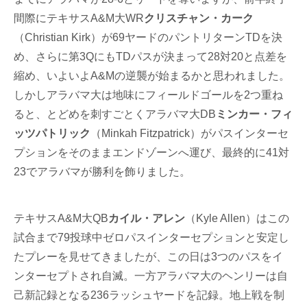
間際にテキサスA&M大WR
クリスチャン・カーク
（Christian Kirk）が69ヤードのパントリターンTDを決
め、さらに第3QにもTDパスが決まって28対20と点差を
縮め、いよいよA&Mの逆襲が始まるかと思われました。
しかしアラバマ大は地味にフィールドゴールを2つ重ね
ると、とどめを刺すごとくアラバマ大DB
ミンカー・フィ
ッツパトリック
（Minkah Fitzpatrick）がパスインターセ
プションをそのままエンドゾーンへ運び、最終的に41対
23でアラバマが勝利を飾りました。
テキサスA&M大QB
カイル・アレン
（Kyle Allen）はこの
試合まで79投球中ゼロパスインターセプションと安定し
たプレーを見せてきましたが、この日は3つのパスをイ
ンターセプトされ自滅。一方アラバマ大のヘンリーは自
己新記録となる236ラッシュヤードを記録。地上戦を制