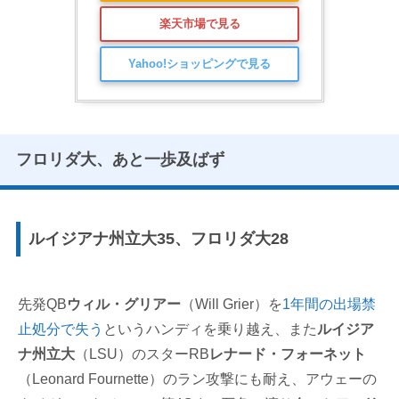
楽天市場で見る
Yahoo!ショッピングで見る
フロリダ大、あと一歩及ばず
ルイジアナ州立大35、フロリダ大28
先発QB
ウィル・グリアー
（Will Grier）を
1年間の出場禁
止処分で失う
というハンディを乗り越え、また
ルイジア
ナ州立大
（LSU）のスターRB
レナード・フォーネット
（Leonard Fournette）のラン攻撃にも耐え、アウェーの