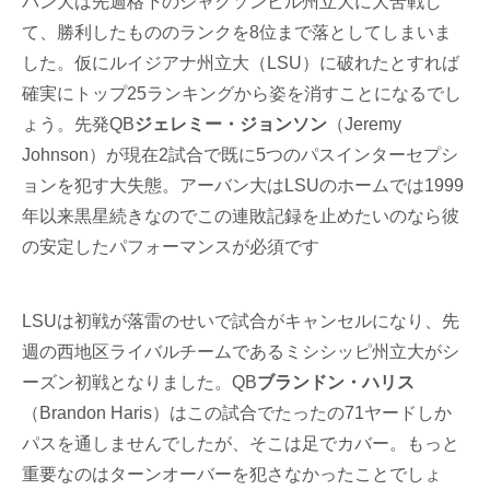
バン大は先週格下のジャクソンビル州立大に大苦戦し
て、勝利したもののランクを8位まで落としてしまいま
した。仮にルイジアナ州立大（LSU）に破れたとすれば
確実にトップ25ランキングから姿を消すことになるでし
ょう。先発QB
ジェレミー・ジョンソン
（Jeremy
Johnson）が現在2試合で既に5つのパスインターセプシ
ョンを犯す大失態。アーバン大はLSUのホームでは1999
年以来黒星続きなのでこの連敗記録を止めたいのなら彼
の安定したパフォーマンスが必須です
LSUは初戦が落雷のせいで試合がキャンセルになり、先
週の西地区ライバルチームであるミシシッピ州立大がシ
ーズン初戦となりました。QB
ブランドン・ハリス
（Brandon Haris）はこの試合でたったの71ヤードしか
パスを通しませんでしたが、そこは足でカバー。もっと
重要なのはターンオーバーを犯さなかったことでしょ