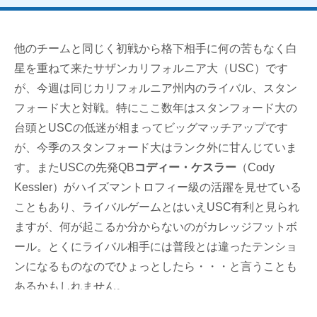
他のチームと同じく初戦から格下相手に何の苦もなく白
星を重ねて来たサザンカリフォルニア大（USC）です
が、今週は同じカリフォルニア州内のライバル、スタン
フォード大と対戦。特にここ数年はスタンフォード大の
台頭とUSCの低迷が相まってビッグマッチアップです
が、今季のスタンフォード大はランク外に甘んじていま
す。またUSCの先発QB
コディー・ケスラー
（Cody
Kessler）がハイズマントロフィー級の活躍を見せている
こともあり、ライバルゲームとはいえUSC有利と見られ
ますが、何が起こるか分からないのがカレッジフットボ
ール。とくにライバル相手には普段とは違ったテンショ
ンになるものなのでひょっとしたら・・・と言うことも
あるかもしれません。