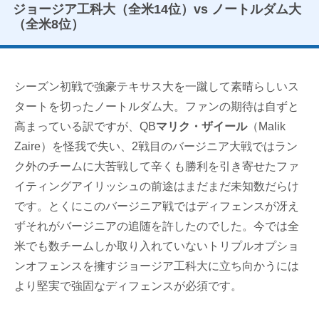
ジョージア工科大（全米14位）vs ノートルダム大
（全米8位）
シーズン初戦で強豪テキサス大を一蹴して素晴らしいス
タートを切ったノートルダム大。ファンの期待は自ずと
高まっている訳ですが、QB
マリク・ザイール
（Malik
Zaire）を怪我で失い、2戦目のバージニア大戦ではラン
ク外のチームに大苦戦して辛くも勝利を引き寄せたファ
イティングアイリッシュの前途はまだまだ未知数だらけ
です。とくにこのバージニア戦ではディフェンスが冴え
ずそれがバージニアの追随を許したのでした。今では全
米でも数チームしか取り入れていないトリプルオプショ
ンオフェンスを擁すジョージア工科大に立ち向かうには
より堅実で強固なディフェンスが必須です。