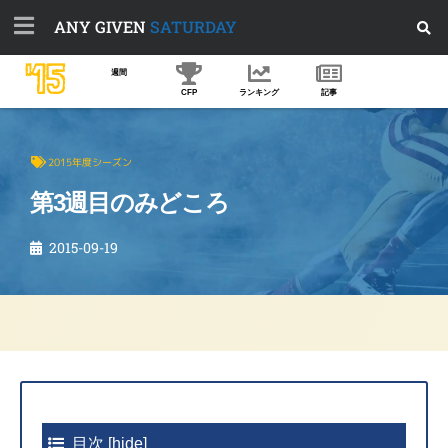
ANY GIVEN
SATURDAY
'15
週間
CFP
ランキング
記事
2015年度シーズン
第3週目のみどころ
2015-09-19
目次
[
hide
]