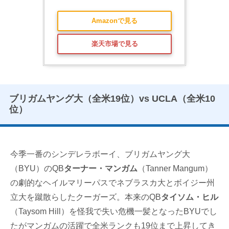
Amazonで見る
楽天市場で見る
ブリガムヤング大（全米19位）vs UCLA（全米10
位）
今季一番のシンデレラボーイ、ブリガムヤング大
（BYU）のQB
ターナー・マンガム
（Tanner Mangum）
の劇的なヘイルマリーパスでネブラスカ大とボイジー州
立大を蹴散らしたクーガーズ。本来のQB
タイソム・ヒル
（Taysom Hill）を怪我で失い危機一髪となったBYUでし
たがマンガムの活躍で全米ランクも19位まで上昇してき