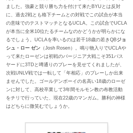
ました。強豪と競り勝ち力を付けて来たBYUとは反対
に、過去2戦とも格下チームとの対戦でこの試合が本当
の意味でのテストマッチとなるUCLA。この試合でUCLA
が本当に全米10位たるチームなのかどうかが明らかにな
るでしょう。UCLAを率いるのは若干18歳の若きQB
ジョ
シュ・ロー ゼン
（Josh Rosen）。鳴り物入りでUCLAや
って来たローゼンは初戦のバージニア大戦こそ351パス
ヤードに3TDと噂通りのプレーを見せてくれましたが、
次戦UNLV戦では一転して「年相応」のプレーしか出来
ませんでした。ゴールデンボーイの名高い18歳のローゼ
ンに対して、高校卒業して3年間モルモン教の布教活動
をチリで行っていた、現在22歳のマンガム。勝利の神様
はどちらに微笑むでしょうか。