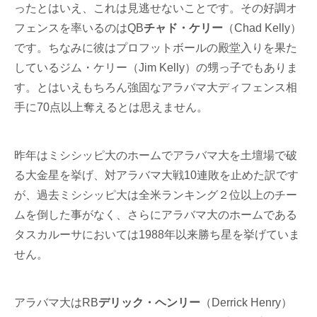
ったとはいえ、これは見逃せないことです。その好調オ
フェンスを率いるのはQB
チャド・ケリー
（Chad Kelly）
です。ちなみに彼はプロフットボールの殿堂入りを果た
しているジム・ケリー（Jim Kelly）の甥っ子でもありま
す。とはいえもちろん強固なアラバマ大ディフェンス相
手に70点以上奪えるとは思えません。
昨年はミシシッピ大のホームでアラバマ大を土壇場で破
る大金星を挙げ、対アラバマ大戦10連敗を止めた訳です
が、過去ミシシッピ大は全米ランキング２位以上のチー
ムを倒した事がなく、さらにアラバマ大のホームである
タスカルーサにおいては1988年以来勝ち星を挙げていま
せん。
アラバマ大はRB
デリック・ヘンリー
（Derrick Henry）