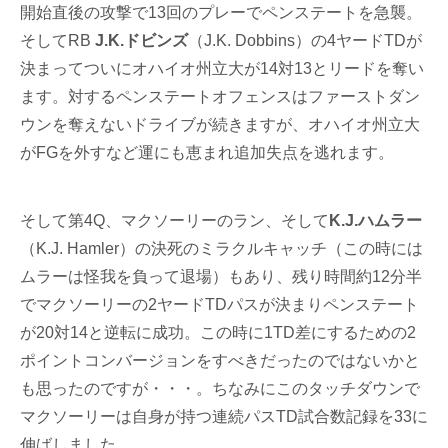
開始直後の攻撃で13回のプレーでペンステートを急襲。
そしてRB
J.K.ドビンズ
（J.K. Dobbins）の4ヤードTDが
決まってついにオハイオ州立大が14対13とリードを奪い
ます。対するペンステートオフェンスはファーストダン
ウンを奪えないドライブが続きますが、オハイオ州立大
がFGを外すなど運にも恵まれ追加失点を逃れます。
そして第4Q、マクソーリーのラン、そして
K.J.ハムラー
（K.J. Hamler）の決死のミラクルキャッチ（この時には
ムラーは怪我を負って退場）もあり、残り時間約12分半
でマクソーリーの2ヤードTDパスが決まりペンステート
が20対14と逆転に成功。この時に1TD差にするための2
ポイントコンバージョンをすべきだったのではないかと
も思ったのですが・・・。ちなみにこのタッチダウンで
マクソーリーは自身が持つ連続パスTD試合数記録を33に
伸ばしました。