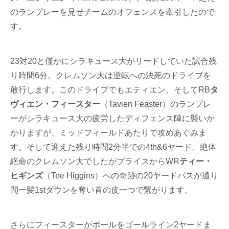
のランプレーを見せチームのオフェンスを牽引したので
す。
23対20と僅かにシラキュース大がリードしていた試合残
り時間6分。クレムソン大は逆転への決死のドライブを
敢行します。このドライブでもエティエン、そしてRB
タ
ヴィエン・フィースター
（Tavien Feaster）のランプレ
ーがシラキュース大の疲労したディフェンス陣に襲いか
かりますが、ミッドフィールドあたりで攻めあぐみま
す。そして迎えた残り時間2分半での4th&6ヤード、絶体
絶命のクレムソン大でしたがブライスからWR
ティー・
ヒギンズ
（Tee Higgins）への奇跡の20ヤードパスが通り
間一髪1stダウンを奪い首の皮一つで繋がります。
さらにフィースターがボールをゴールライン2ヤードま