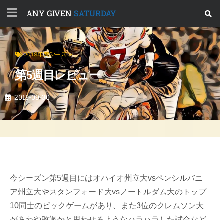
ANY GIVEN
SATURDAY
2018年度シーズン
第5週目レビュー
2018-09-30
今シーズン第5週目にはオハイオ州立大vsペンシルバニ
ア州立大やスタンフォード大vsノートルダム大のトップ
10同士のビックゲームがあり、また3位のクレムソン大
があわや敗退かと思わせるようなハラハラした試合など