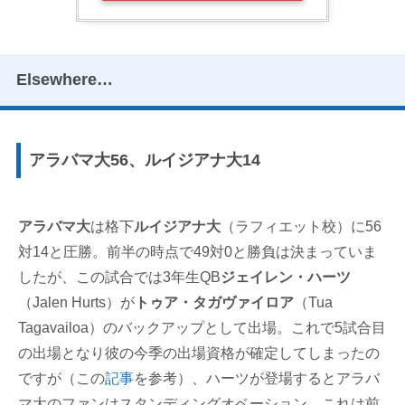
Elsewhere…
アラバマ大56、ルイジアナ大14
アラバマ大
は格下
ルイジアナ大
（ラフィエット校）に56
対14と圧勝。前半の時点で49対0と勝負は決まっていま
したが、この試合では3年生QB
ジェイレン・ハーツ
（Jalen Hurts）が
トゥア・タガヴァイロア
（Tua
Tagavailoa）のバックアップとして出場。これで5試合目
の出場となり彼の今季の出場資格が確定してしまったの
ですが（この
記事
を参考）、ハーツが登場するとアラバ
マ大のファンはスタンディングオベーション。これは前