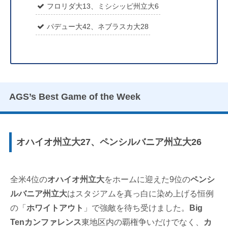
フロリダ大13、ミシシッピ州立大6
パデュー大42、ネブラスカ大28
AGS’s Best Game of the Week
オハイオ州立大27、ペンシルバニア州立大26
全米4位の
オハイオ州立大
をホームに迎えた9位の
ペンシ
ルバニア州立大
はスタジアムを真っ白に染め上げる恒例
の「
ホワイトアウト
」で強敵を待ち受けました。
Big
Tenカンファレンス
東地区内の覇権争いだけでなく、
カ