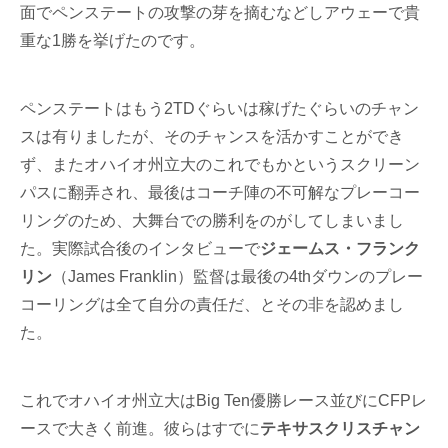
面でペンステートの攻撃の芽を摘むなどしアウェーで貴
重な1勝を挙げたのです。
ペンステートはもう2TDぐらいは稼げたぐらいのチャン
スは有りましたが、そのチャンスを活かすことができ
ず、またオハイオ州立大のこれでもかというスクリーン
パスに翻弄され、最後はコーチ陣の不可解なプレーコー
リングのため、大舞台での勝利をのがしてしまいまし
た。実際試合後のインタビューで
ジェームス・フランク
リン
（James Franklin）監督は最後の4thダウンのプレー
コーリングは全て自分の責任だ、とその非を認めまし
た。
これでオハイオ州立大はBig Ten優勝レース並びにCFPレ
ースで大きく前進。彼らはすでに
テキサスクリスチャン