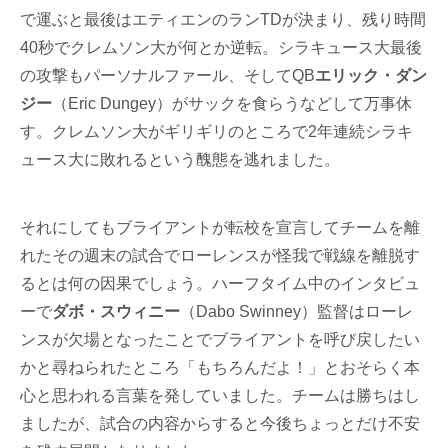
で運ぶと最後はエティエンのランTDが決まり、残り時間
40秒でクレムソン大が何とか逆転。シラキュース大最後
の攻撃もパーソナルファール、そしてQB
エリック・ダン
ジー
（Eric Dungey）がサックを食らうなどして万事休
す。クレムソン大がギリギリのところで2年連続シラキ
ュース大に敗れるという醜態を逃れました。
それにしてもブライアントが転校を宣言してチームを離
れたその週末の試合でローレンスが怪我で戦線を離脱す
るとは何の因果でしょう。ハーフタイム中のインタビュ
ーで
ダボ・スウィニー
（Dabo Swinney）監督はローレ
ンスが欠場となったことでブライアントを呼び戻したい
かと尋ねられたところ「もちろんだよ！」とおそらく本
心と思われる言葉を発していました。チームは勝ちはし
ましたが、試合の内容からすると今後ちょっとだけ不安