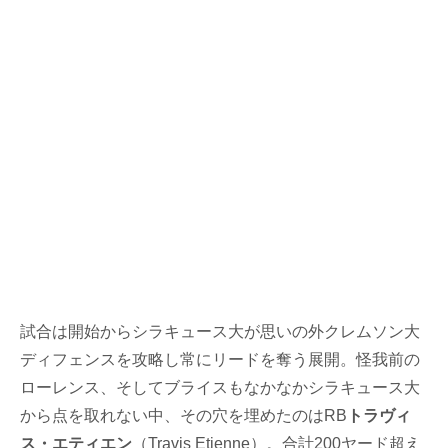
試合は開始からシラキュース大が思いの外クレムソン大
ディフェンスを攻略し常にリードを奪う展開。怪我前の
ローレンス、そしてブライスもなかなかシラキュース大
から点を取れない中、その穴を埋めたのはRB
トラヴィ
ス・エティエン
（Travis Etienne）。合計200ヤード超え