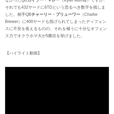
なかったQB
カイラー・マレー
（Kyler Murray）ですが、
それでも432ヤードに6TDという恐るべき数字を残しま
した。相手QB
チャーリー・ブリューワー
（Charlie
Brewer）に400ヤードも投げられてしまったディフェン
スに不安を覚えるものの、それを補うに十分なオフェン
ス力でオクラホマ大が5勝目を挙げました。
【ハイライト動画】