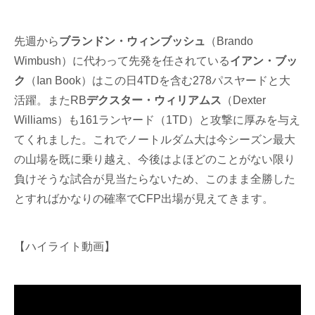
先週から
ブランドン・ウィンブッシュ
（Brando
Wimbush）に代わって先発を任されている
イアン・ブッ
ク
（Ian Book）はこの日4TDを含む278パスヤードと大
活躍。またRB
デクスター・ウィリアムス
（Dexter
Williams）も161ランヤード（1TD）と攻撃に厚みを与え
てくれました。これでノートルダム大は今シーズン最大
の山場を既に乗り越え、今後はよほどのことがない限り
負けそうな試合が見当たらないため、このまま全勝した
とすればかなりの確率でCFP出場が見えてきます。
【ハイライト動画】