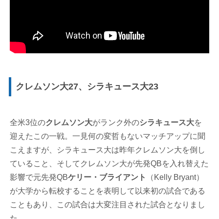
クレムソン大27、シラキュース大23
全米3位の
クレムソン大
がランク外の
シラキュース大
を
迎えたこの一戦。一見何の変哲もないマッチアップに聞
こえますが、シラキュース大は昨年クレムソン大を倒し
ていること、そしてクレムソン大が先発QBを入れ替えた
影響で元先発QB
ケリー・ブライアント
（Kelly Bryant）
が大学から転校することを表明して以来初の試合である
こともあり、この試合は大変注目された試合となりまし
た。