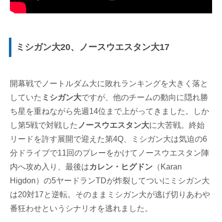
ミシガン大20、ノースウエスタン大17
開幕戦でノートルダム大に敗れランキングを大きく落と
していた
ミシガン大
ですが、他のチームの動向に隠れ勝
ち星を重ねながら先週14位まで上がってきました。しか
し第5戦で対戦した
ノースウエスタン大
に大苦戦。終始
リードを許す展開で迎えた第4Q、ミシガン大は気迫の6
分ドライブで11回のプレーをかけてノースウエスタン陣
内へ攻め入り、最後は
カレン・ヒグドン
（Karan
Higdon）の5ヤードランTDが炸裂してついにミシガン大
は20対17と逆転。そのままミシガン大が逃げ切りあわや
番狂わせというシナリオを逃れました。