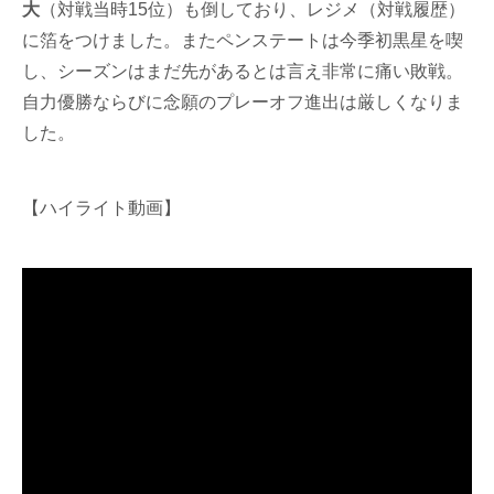
大
（対戦当時15位）も倒しており、レジメ（対戦履歴）
に箔をつけました。またペンステートは今季初黒星を喫
し、シーズンはまだ先があるとは言え非常に痛い敗戦。
自力優勝ならびに念願のプレーオフ進出は厳しくなりま
した。
【ハイライト動画】