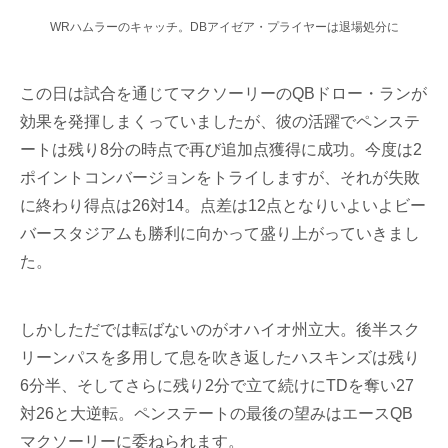
WRハムラーのキャッチ。DBアイゼア・プライヤーは退場処分に
この日は試合を通じてマクソーリーのQBドロー・ランが
効果を発揮しまくっていましたが、彼の活躍でペンステ
ートは残り8分の時点で再び追加点獲得に成功。今度は2
ポイントコンバージョンをトライしますが、それが失敗
に終わり得点は26対14。点差は12点となりいよいよビー
バースタジアムも勝利に向かって盛り上がっていきまし
た。
しかしただでは転ばないのがオハイオ州立大。後半スク
リーンパスを多用して息を吹き返したハスキンズは残り
6分半、そしてさらに残り2分で立て続けにTDを奪い27
対26と大逆転。ペンステートの最後の望みはエースQB
マクソーリーに委ねられます。