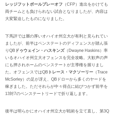
レッジフットボールプレーオフ
（CFP）進出をかけても
両チームとも負けられない試合となりましたが、内容は
大変緊迫したものになりました。
下馬評では層の厚いオハイオ州立大が有利と見られてい
ましたが、前半はペンステートのディフェンスが踏ん張
りQB
ドゥウェイン・ハスキンズ
（Dwayne Haskins）率
いるオハイオ州立大オフェンスを完全攻略。大歓声の声
にも押されホームのペンステートが主導権を握りまし
た。オフェンスではQB
トレース・マクソーリー
（Trace
McSorley）の足が冴え、QBドローから多くのヤードを
稼ぎました。ただそれらが中々得点に結びつかず前半を
13対7のペンステートリードで折り返します。
後半は明らかにオハイオ州立大が戦術を立て直し、第3Q