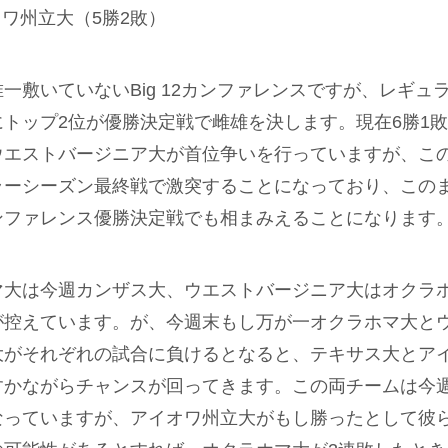
ワ州立大（5勝2敗）
一敷いていないBig 12カンファレンスですが、レギュ
にトップ2位が優勝決定戦で雌雄を決します。現在6勝1
ウエストバージニア大が首位争いを行っていますが、こ
ラーシーズン最終戦で激突することになっており、この
ンファレンス優勝決定戦でも相まみえることになります
マ大は今週カンザス大、ウエストバージニア大はオクラ
が控えています。が、今週末もし万が一オクラホマ大と
大がそれぞれの試合に負けるとなると、テキサス大とア
すかながらチャンスが回ってきます。この両チームは今
なっていますが、アイオワ州立大がもし勝ったとして彼