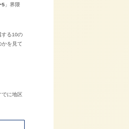
5
」界隈
属する10の
のかを見て
すでに地区