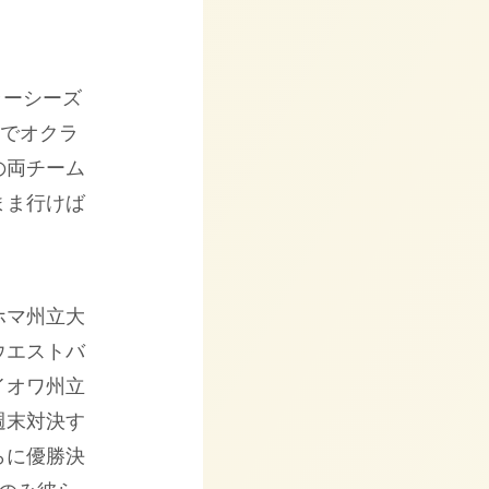
ラーシーズ
敗でオクラ
の両チーム
まま行けば
。
ホマ州立大
ウエストバ
イオワ州立
週末対決す
らに優勝決