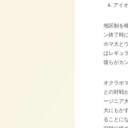
アイオ
地区制を唯
ン終了時
ホマ大と
はレギュ
彼らがカ
オクラホ
との対戦
ージニア
大にもか
ることに