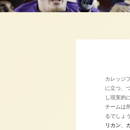
カレッジ
に立つ、
し現実的
チームは
るでしょ
リカン
、