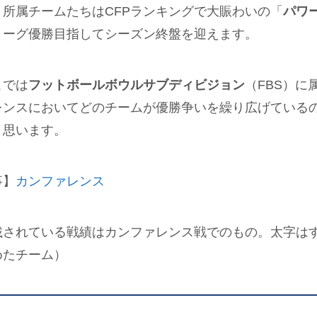
）所属チームたちはCFPランキングで大賑わいの「
パワー
リーグ優勝目指してシーズン終盤を迎えます。
こでは
フットボールボウルサブディビジョン
（FBS）に
レンスにおいてどのチームが優勝争いを繰り広げている
と思います。
事】
カンファレンス
載されている戦績はカンファレンス戦でのもの。太字は
めたチーム）