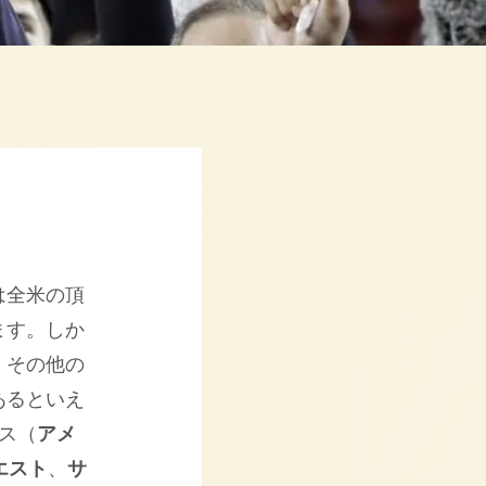
は全米の頂
ます。しか
、その他の
あるといえ
ス（
アメ
エスト
、
サ