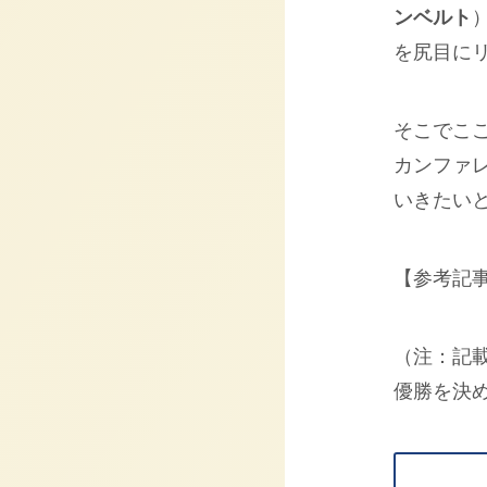
ンベルト
を尻目に
そこでこ
カンファ
いきたい
【参考記
（注：記
優勝を決