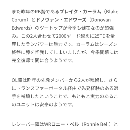
また昨年のRB勢である
ブレイク・カーラム
（Blake
Corum）と
ドノヴァン・エドワーズ
（Donovan
Edwards）のツートップが今季も健在なのが超強
み。この2人合わせて2000ヤード越えに25TDを量
産したランパワーは魅力です。カーラムはシーズン
終盤に膝を怪我してしまいましたが、今季開幕には
完全復帰で間に合うようです。
OL陣は昨年の先発メンバーから2人が残留し、さら
にトランスファーポータル経由で先発経験のある選
手を補填したということで、もともと実力のあるこ
のユニットは安泰のようです。
レシーバー陣はWR
ロニー・ベル
（Ronnie Bell）と