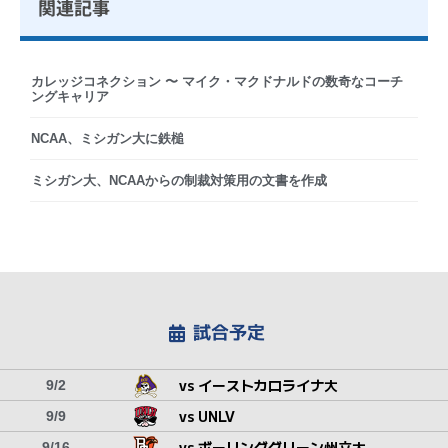
関連記事
カレッジコネクション 〜 マイク・マクドナルドの数奇なコーチ
ングキャリア
NCAA、ミシガン大に鉄槌
ミシガン大、NCAAからの制裁対策用の文書を作成
試合予定
vs イーストカロライナ大
9/2
vs UNLV
9/9
vs ボーリンググリーン州立大
9/16