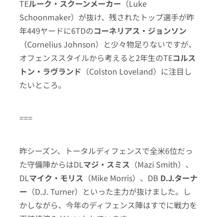
TE
ルーク・スクーンメーカー
（Luke
Schoonmaker）が抜け、残されたトップ選手が昨
年449ヤードに6TDの
コーネリアス・ジョンソン
（Cornelius Johnson）と少々物足りないですが、
オフェンススタイルから考えると2年生のTE
コルス
トン・ラヴランド
（Colston Loveland）に注目し
たいところ。
===
昨シーズン、トータルディフェンスで全米6位だっ
た守備陣からはDL
マジ・スミス
（Mazi Smith）、
DL
マイク・モリス
（Mike Morris）、DB
D.J.ターナ
ー
（D.J. Turner）といった主力が抜けました。し
かしながら、今年のディフェンス陣はすでに戦力を