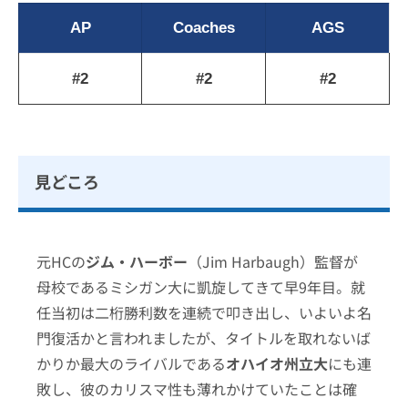
AP
Coaches
AGS
#2
#2
#2
見どころ
元HCの
ジム・ハーボー
（Jim Harbaugh）監督が
母校であるミシガン大に凱旋してきて早9年目。就
任当初は二桁勝利数を連続で叩き出し、いよいよ名
門復活かと言われましたが、タイトルを取れないば
かりか最大のライバルである
オハイオ州立大
にも連
敗し、彼のカリスマ性も薄れかけていたことは確