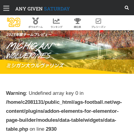
ANY GIVEN
SATURDAY
'23
順位表
プレシーズン
ボウルゲーム
ランキング
2023年度チームプレビュー
MICHIGAN
WOLVERINES
ミシガン大ウルヴァリンズ
Warning
: Undefined array key 0 in
/home/c2081131/public_html/ags-football.net/wp-
content/plugins/addon-elements-for-elementor-
page-builder/modules/data-table/widgets/data-
table.php
on line
2930