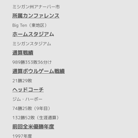
ミシガン州アナーバー市
所属カンファレンス
Big Ten（東地区）
ホームスタジア
ム
ミシガンスタジアム
通算戦績
989勝353敗36分け
通算ボウルゲーム戦績
21勝29敗
ヘッドコーチ
ジム・ハーボー
74勝25敗（9年目）
132勝52敗（生涯通算）
前回全米優勝年度
1997年度