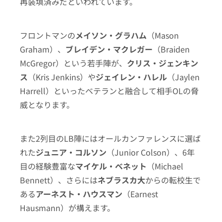
再装填済みだといわれています。
フロントマンの
メイソン・グラハム
（Mason
Graham）、
ブレイデン・マクレガー
（Braiden
McGregor）という若手陣が、
クリス・ジェンキン
ス
（Kris Jenkins）や
ジェイレン・ハレル
（Jaylen
Harrell）といったベテランと融合して相手OLの脅
威となります。
また2列目のLB陣にはオールカンファレンスに選ば
れた
ジュニア・コルソン
（Junior Colson）、6年
目の経験豊富な
マイケル・ベネット
（Michael
Bennett）、さらには
ネブラスカ大
からの転校生で
ある
アーネスト・ハウスマン
（Earnest
Hausmann）が構えます。