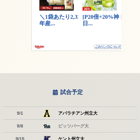
試合予定
9/1
アパラチアン州立大
9/8
ピッツバーグ大
9/15
ケント州立大