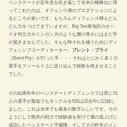
ペンステートが近年息を吹き返して全米の檜舞台に帰
ってこれたのは、オフェンス側のプロダクションによ
るところが多いです。もちろんディフェンス陣もどん
どん力をつけてきていますが、Big Ten東地区のオハ
イオ州立大やミシガン大のような層の厚さにはまだ手
が届きませんでした。そんな時それを補うためにディ
フェンシブコーディネーター、
ブレント・プライ
（Brent Pry）が打った手・・・それはとにかく多くの
選手をフィールド上に送り込んで経験を積ませること
でした。
その結果昨年のペンステートディフェンスでは実に31
人の選手が最低でもタックルを5回は試合中に記録し
ました。これは全米でも最多の数字らしいです。その
ようにして既存の戦力で経験値を挙げて層の底上げに
成功したペンステート守備陣。そしてその昨年のメン