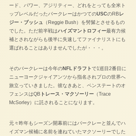
ード、パワー、アジリティー、どれをとっても全米ト
ップレベルだったバークレーはかつての
USC
のRB
レ
ジー・ブッシュ
（Reggie Bush）を髣髴とさせるもの
でした。ただ前半戦は
ハイズマントロフィー
最有力候
補とされながらも後半に失速してファイナリストにも
選ばれることはありませんでしたが・・・。
そのバークレーは今年の
NFLドラフト
で1巡目2番目に
ニューヨークジャイアンツから指名されプロの世界へ
旅立っていきました。彼なきあと、ペンステートのオ
フェンスはQB
トレース・マクソーリー
（Trace
McSorley）に託されることになります。
元々昨年もシーズン開幕前にはバークレーと並んでハ
イズマン候補に名前を連ねていたマクソーリーでした