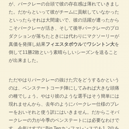
が、バークレーの台頭で彼の存在感は薄れていきまし
た。だからといって彼がチームに貢献していなかった
といったらそれは大間違いで、彼の活躍が遭ったから
こそバークレーが活き、そして後半バークレーのプロ
ダクションが落ちたときには代わりにマクソーリーが
真価を発揮し結果
フィエスタボウル
で
ワシントン大
を
倒して11勝2敗という素晴らしいシーズンを送ること
が出来ました。
ただやはりバークレーの抜けた穴をどうするかという
のは、ペンステートコーチ陣にしてみれば大きな頭痛
の種でしょう。やはり彼のような選手はそう簡単には
現れませんから、去年のようにバークレー仕様のプレ
ーをおいそれと使う訳にはいきません。だからこそバ
ークレーの力が今季のペンステートには必要なわけで
す。今年はすでにBig Tenカンファレンスでも1､2位を