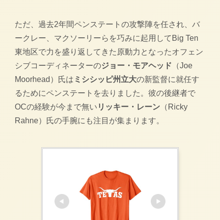
ただ、過去2年間ペンステートの攻撃陣を任され、バ
ークレー、マクソーリーらを巧みに起用してBig Ten
東地区で力を盛り返してきた原動力となったオフェン
シブコーディネーターの
ジョー・モアヘッド
（Joe
Moorhead）氏は
ミシシッピ州立大
の新監督に就任す
るためにペンステートを去りました。彼の後継者で
OCの経験が今まで無い
リッキー・レーン
（Ricky
Rahne）氏の手腕にも注目が集まります。