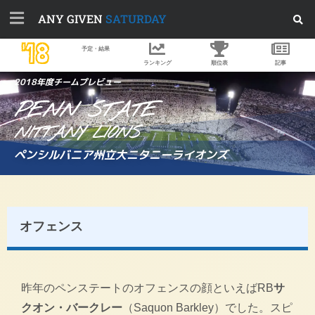
ANY GIVEN
SATURDAY
'18
予定・結果
ランキング
順位表
記事
2018年度チームプレビュー
PENN STATE
NITTANY LIONS
ペンシルバニア州立大ニタニーライオンズ
オフェンス
昨年のペンステートのオフェンスの顔といえばRB
サ
クオン・バークレー
（Saquon Barkley）でした。スピ