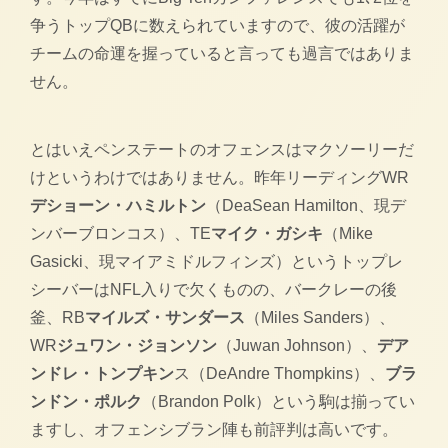
争うトップQBに数えられていますので、彼の活躍が
チームの命運を握っていると言っても過言ではありま
せん。
とはいえペンステートのオフェンスはマクソーリーだ
けというわけではありません。昨年リーディングWR
デショーン・ハミルトン
（DeaSean Hamilton、現デ
ンバーブロンコス）、TE
マイク・ガシキ
（Mike
Gasicki、現マイアミドルフィンズ）というトップレ
シーバーはNFL入りで欠くものの、バークレーの後
釜、RB
マイルズ・サンダース
（Miles Sanders）、
WR
ジュワン・ジョンソン
（Juwan Johnson）、
デア
ンドレ・トンプキン
ス（DeAndre Thompkins）、
ブラ
ンドン・ポルク
（Brandon Polk）という駒は揃ってい
ますし、オフェンシブラン陣も前評判は高いです。