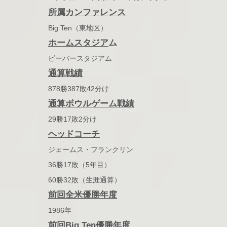
所属カンファレンス
Big Ten（東地区）
ホームスタジア
ム
ビーバースタジアム
通算戦績
878勝387敗42分け
通算ボウルゲーム戦績
29勝17敗2分け
ヘッドコーチ
ジェームス・フランクリン
36勝17敗（5年目）
60勝32敗（生涯通算）
前回全米優勝年度
1986年
前回Big Ten優勝年度