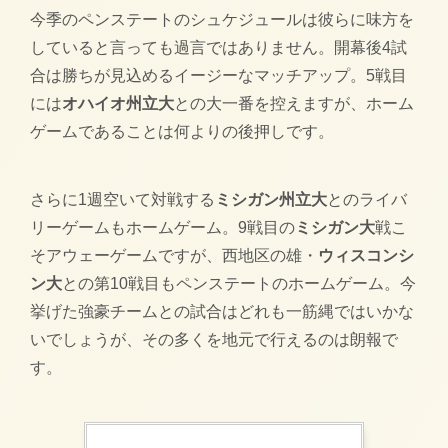
今季のペンステートのシュケジュールは彼らに味方を
していると言っても過言ではありません。開幕後4試
合は勝ちが見込めるイージーなマッチアップ。5戦目
には
オハイオ州立大
との大一番を控えますが、ホーム
ゲームであることは何よりの後押しです。
さらに1週空いて対戦する
ミシガン州立大
とのライバ
リーゲームもホームゲーム。9戦目の
ミシガン大
戦こ
そアウェーゲームですが、西地区の雄・
ウィスコンシ
ン大
との第10戦目もペンステートのホームゲーム。今
挙げた強豪チームとの試合はどれも一筋縄ではいかな
いでしょうが、その多くを地元で行えるのは朗報で
す。