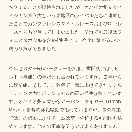
ち立てることが期待されましたが、オハイオ州立大と
ミシガン州立大という東地区のライバルたちに連敗し
たことでカンファレンスタイトルレースおよびCFPレ
ースからも脱落してしまいました。それでも最後はフ
ィエスタボウルを含め4連勝とし、今季に繋がるいい
終わり方ができました。
今年はスターRBバークレーを欠き、世間的にはリビ
ルド（再建）の年だとも言われていますが、去年から
の残留組、そしてここ数年で一気に上げてきたリクル
ーティング力でポテンシャルの高い若手が揃っていま
す。オハイオ州立大が今アーバン・マイヤー（Urban
Meyer）監督の休職騒動で揺れていますが、事の次第
ではこの騒動によりチームは空中分解する可能性も秘
めています。他人の不幸を笑うのはよくありません