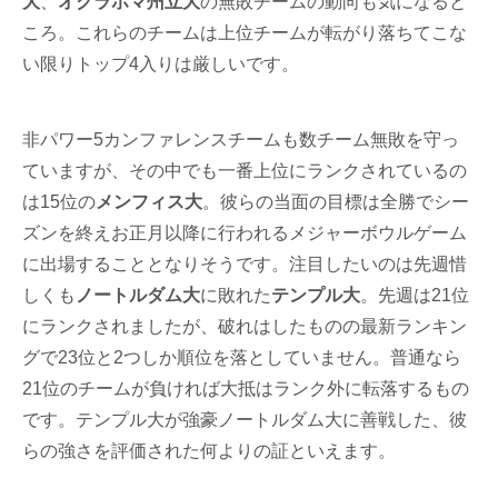
大
、
オクラホマ州立大
の無敗チームの動向も気になると
ころ。これらのチームは上位チームが転がり落ちてこな
い限りトップ4入りは厳しいです。
非パワー5カンファレンスチームも数チーム無敗を守っ
ていますが、その中でも一番上位にランクされているの
は15位の
メンフィス大
。彼らの当面の目標は全勝でシー
ズンを終えお正月以降に行われるメジャーボウルゲーム
に出場することとなりそうです。注目したいのは先週惜
しくも
ノートルダム大
に敗れた
テンプル大
。先週は21位
にランクされましたが、破れはしたものの最新ランキン
グで23位と2つしか順位を落としていません。普通なら
21位のチームが負ければ大抵はランク外に転落するもの
です。テンプル大が強豪ノートルダム大に善戦した、彼
らの強さを評価された何よりの証といえます。