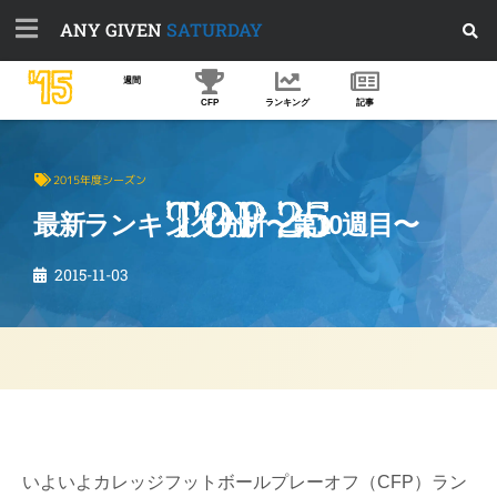
ANY GIVEN
SATURDAY
'15
週間
CFP
ランキング
記事
2015年度シーズン
最新ランキング分析〜第10週目〜
2015-11-03
いよいよカレッジフットボールプレーオフ（CFP）ラン