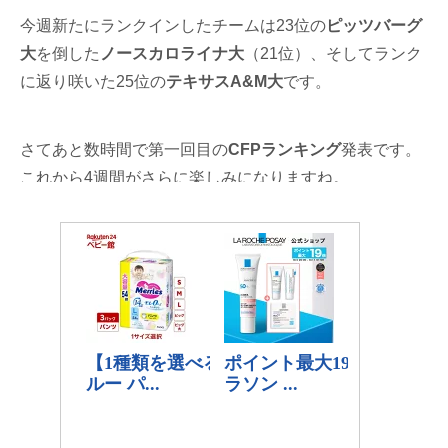
今週新たにランクインしたチームは23位の
ピッツバーグ
大
を倒した
ノースカロライナ大
（21位）、そしてランク
に返り咲いた25位の
テキサスA&M大
です。
さてあと数時間で第一回目の
CFPランキング
発表です。
これから4週間がさらに楽しみになりますね。