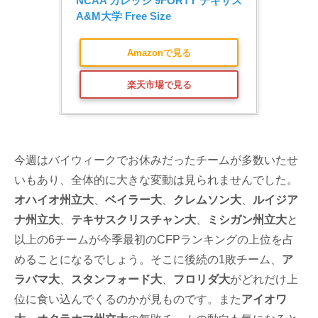
NCAA カレッジ 9FORTY テキサス
A&M大学 Free Size
Amazonで見る
楽天市場で見る
今週はバイウィークでお休みだったチームが多数いたせ
いもあり、全体的に大きな変動は見られませんでした。
オハイオ州立大
、
ベイラー大
、
クレムソン大
、
ルイジア
ナ州立大
、
テキサスクリスチャン大
、
ミシガン州立大
と
以上の6チームが今季最初のCFPランキングの上位を占
めることになるでしょう。そこに後続の1敗チーム、
ア
ラバマ大
、
スタンフォード大
、
フロリダ大
がどれだけ上
位に食い込んでくるのかが見ものです。また
アイオワ