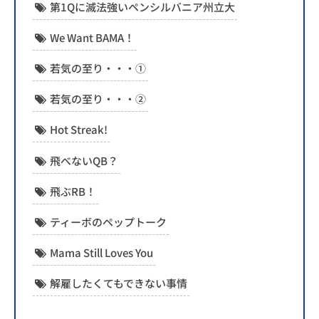
第1Qに滅法強いペンシルバニア州立大
We Want BAMA！
若気の至り・・・①
若気の至り・・・②
Hot Streak!
飛べないQB？
飛ぶRB！
ティーボのペップトーク
Mama Still Loves You
解雇したくてもできない事情