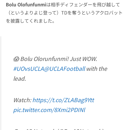
Bolu Olofunfunmi
は相手ディフェンダーを飛び越して
（というよりよじ登って）TDを奪うというアクロバット
を披露してくれました。
😱 Bolu Olorunfunmi! Just WOW.
#UOvsUCLA
@UCLAFootball
with the
lead.
Watch:
https://t.co/ZLABag9Ytt
pic.twitter.com/8Xmi2PDINl