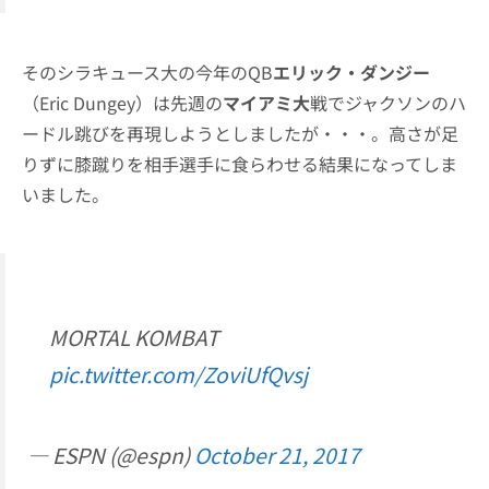
そのシラキュース大の今年のQB
エリック・ダンジー
（Eric Dungey）は先週の
マイアミ大
戦でジャクソンのハ
ードル跳びを再現しようとしましたが・・・。高さが足
りずに膝蹴りを相手選手に食らわせる結果になってしま
いました。
MORTAL KOMBAT
pic.twitter.com/ZoviUfQvsj
— ESPN (@espn)
October 21, 2017