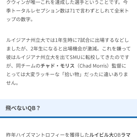
クウィンが唯一これを達成した選手ということです。今
季トータルレセプション数は71で言わずとしれて全米ト
ップの数字。
ルイジアナ州立大では1年生時に7試合に出場するなどし
ましたが、2年生になると出場機会が激減。これを嫌って
彼はルイジアナ州立大を出てSMUに転校してきたのです
が、同チームの
チャド・モリス
（Chad Morris）監督に
とっては大変ラッキーな「拾い物」だったに違いありま
せん。
飛べないQB？
昨年ハイズマントロフィーを獲得した
ルイビル大
QB
ラマ