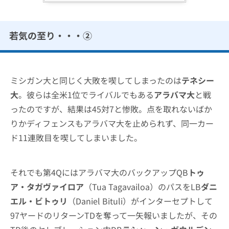
若気の至り・・・②
ミシガン大と同じく大敗を喫してしまったのは
テネシー
大
。彼らは全米1位でライバルでもある
アラバマ大
と戦
ったのですが、結果は45対7と惨敗。点を取れないばか
りかディフェンスもアラバマ大を止められず、同一カー
ド11連敗目を喫してしまいました。
それでも第4Qにはアラバマ大のバックアップQB
トゥ
ア・タガヴァイロア
（Tua Tagavailoa）のパスをLB
ダニ
エル・ビトゥリ
（Daniel Bituli）がインターセプトして
97ヤードのリターンTDを奪って一矢報いましたが、その