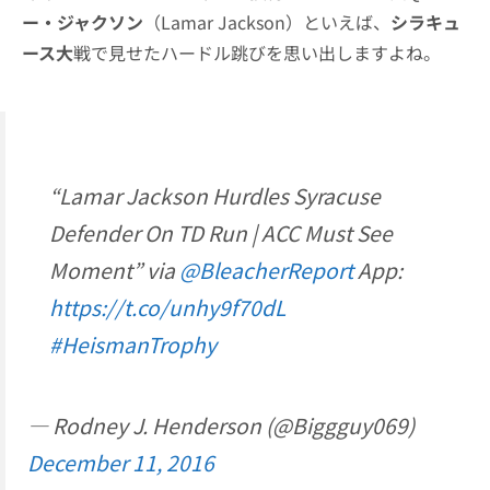
ー・ジャクソン
（Lamar Jackson）といえば、
シラキュ
ース大
戦で見せたハードル跳びを思い出しますよね。
“Lamar Jackson Hurdles Syracuse
Defender On TD Run | ACC Must See
Moment” via
@BleacherReport
App:
https://t.co/unhy9f70dL
#HeismanTrophy
— Rodney J. Henderson (@Biggguy069)
December 11, 2016