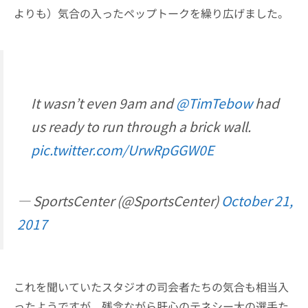
よりも）気合の入ったペップトークを繰り広げました。
It wasn’t even 9am and
@TimTebow
had
us ready to run through a brick wall.
pic.twitter.com/UrwRpGGW0E
— SportsCenter (@SportsCenter)
October 21,
2017
これを聞いていたスタジオの司会者たちの気合も相当入
ったようですが、残念ながら肝心のテネシー大の選手た