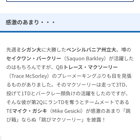
感激のあまり・・・
先週
ミシガン大
に大勝した
ペンシルバニア州立大
。噂の
セイクワン・バークリー
（Saquon Barkley）が活躍した
のはもちろんですが、QB
トレース・マクソーリー
（Trace McSorley）のプレーメーキングぶりも目を見張
るものがありました。そのマクソーリーは走って3TD、
投げて1TDとバークレー顔負けの活躍をしたのですが、
そんな彼が第2QにランTDを奪うとチームメートである
TE
マイク・ガシキ
（Mike Gesicki）が感激のあまり「跳
び箱」ならぬ「跳びマクソーリー」を披露！