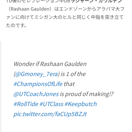
TD後のセレブレーション中DB
ラシャーン・ガウルデン
（Rashaan Gaulden）はエンドゾーンからアラバマ大フ
ァンに向けてミシガン大のヒルと同じく中指を突き立て
たのです。
Wonder if Rashaan Gaulden
(
@Gmoney_7era
) is 1 of the
#ChampionsOfLife
that
@UTCoachJones
is proud of making⁉️
#RollTide
#UTClass
#Keepbutch
pic.twitter.com/faCUp5BZJt