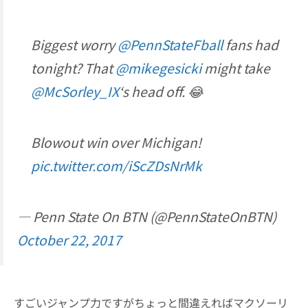
Biggest worry
@PennStateFball
fans had
tonight? That
@mikegesicki
might take
@McSorley_IX
‘s head off. 😂
Blowout win over Michigan!
pic.twitter.com/iScZDsNrMk
— Penn State On BTN (@PennStateOnBTN)
October 22, 2017
すごいジャンプ力ですがちょっと間違えればマクソーリ