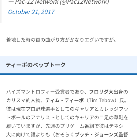
— Pac-12 Network (@Pac12Network)
October 21, 2017
着地した時の首の曲がり方がかなりエグいですが。
ティーボのペップトーク
ハイズマントロフィー受賞者であり、
フロリダ大
出身の
カリスマ的人物、
ティム・ティーボ
（Tim Tebow）氏。
彼は現在プロ野球選手としてのキャリアとカレッジフッ
トボールのアナリストとしてのキャリアの二足の草鞋を
履いていますが、先週のプリゲーム番組で彼はテネシー
大に向けて誰よりも（おそらく
ブッチ・ジョーンズ
監督