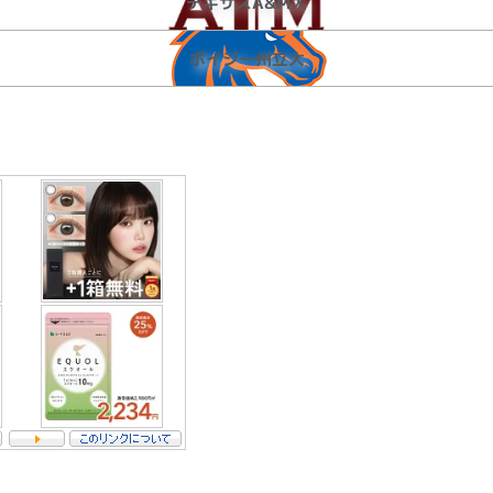
テキサスA&M大
ボイジー州立大