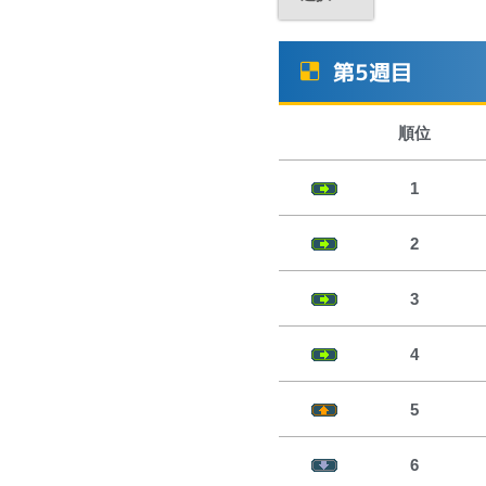
第5週目
順位
1
2
3
4
5
6