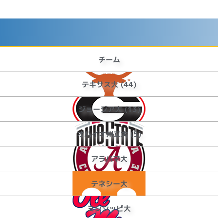
チーム
テキサス大 (44)
ジョージア大 (13)
オハイオ州立大 (5)
アラバマ大
テネシー大
ミシシッピ大