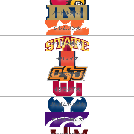
ノートルダム大
クレムソン大
アイオワ州立大
イリノイ大
オクラホマ州立大
オクラホマ大
ブリガムヤング大
カンザス州立大