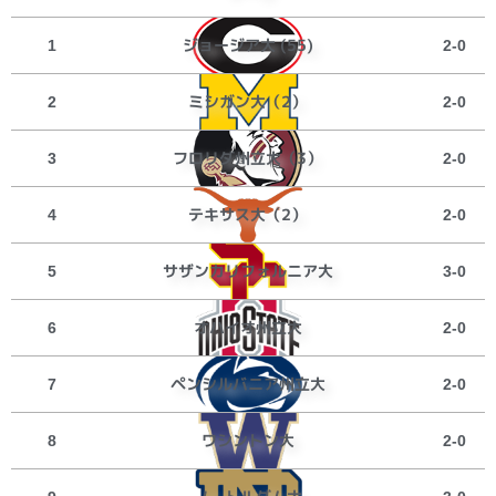
ジョージア大 (55)
1
2-0
ミシガン大（2）
2
2-0
フロリダ州立大（3）
3
2-0
テキサス大（2）
4
2-0
サザンカリフォルニア大
5
3-0
オハイオ州立大
6
2-0
ペンシルバニア州立大
7
2-0
ワシントン大
8
2-0