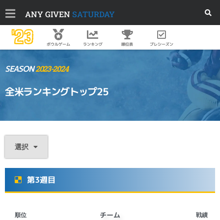
ANY GIVEN
SATURDAY
'23
順位表
プレシーズン
ボウルゲーム
ランキング
SEASON
2023-2024
全米ランキングトップ25
選択
第3週目
チーム
順位
戦績