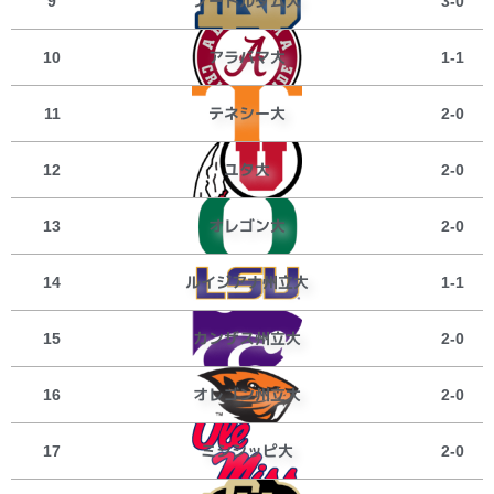
ノートルダム大
9
3-0
アラバマ大
10
1-1
テネシー大
11
2-0
ユタ大
12
2-0
オレゴン大
13
2-0
ルイジアナ州立大
14
1-1
カンザス州立大
15
2-0
オレゴン州立大
16
2-0
ミシシッピ大
17
2-0