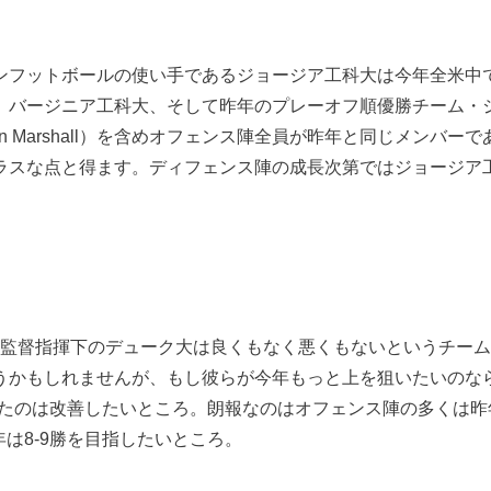
ンフットボールの使い手であるジョージア工科大は今年全米中
、バージニア工科大、そして昨年のプレーオフ順優勝チーム・
uon Marshall）を含めオフェンス陣全員が昨年と同じメン
ラスな点と得ます。ディフェンス陣の成長次第ではジョージア
tcliffe）監督指揮下のデューク大は良くもなく悪くもないとい
うかもしれませんが、もし彼らが今年もっと上を狙いたいのな
ったのは改善したいところ。朗報なのはオフェンス陣の多くは昨
今年は8-9勝を目指したいところ。