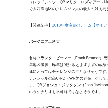
（レッドシャツ）QB
マリク・ロズィアー
（M
で大西洋地区のクレムソン大の最大の対抗馬
【関連記事】
2018年度注目のチーム【マイ
バージニア工科大
名将
フランク・ビーマー
（Frank Beam
岸地区優勝、昨年は9勝4敗とまずまずの成績
陣にとってはチャレンジの年となりそうです
テンシャルの高いRB・WR陣の存在、そし
す。QB
ジョシュ・ジャクソン
（Josh J
いうシナリオも不可能ではなさそうです。