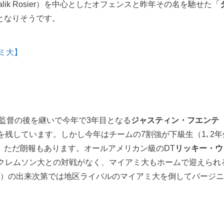
alik Rosier）を中心としたオフェンスと昨年その名を馳せた「
となりそうです。
アミ大】
er）元監督の後を継いで今年で3年目となる
ジャスティン・フエンテ
を残しています。しかし今年はチームの7割強が下級生（1､2
。ただ朗報もあります。オールアメリカン級のDT
リッキー・ウ
てクレムソン大との対戦がなく、マイアミ大もホームで迎えられ
ackson）の出来次第では地区ライバルのマイアミ大を倒してバー