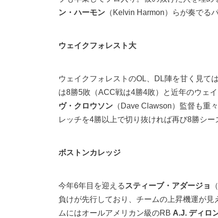
ン・ハーモン
（Kelvin Harmon）らが
ウェイクフォレスト大
ウェイクフォレストのOL、DL陣を甘く見て
は8勝5敗（ACC戦は4勝4敗）と近年のウ
ヴ・クロウソン
（Dave Clawson）
レッチを4勝以上で切り抜ければ再び8勝シー
ボストンカレッジ
今年6年目を迎える
スティーブ・アダージョ
（
負けが先行しており、チームの上昇機運が見
ムにはオールアメリカン級のRB
A.J. ディロ