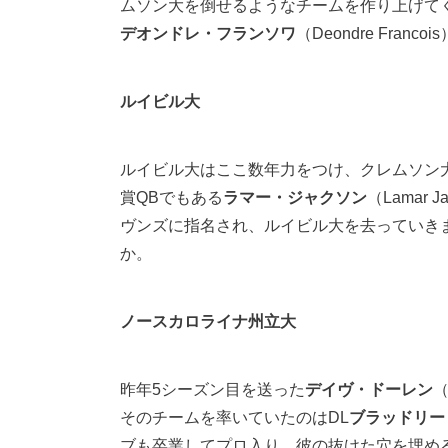
ムソン大を倒せるようなチームを作り上げて
デオンドレ・フランソワ
（Deondre Fra
ルイビル大
ルイビル大はここ数年力をつけ、クレムソン
賞QBでもある
ラマー・ジャクソン
（Lama
ヴンズに指名され、ルイビル大を去っていき
か。
ノースカロライナ州立大
昨年5シーズン目を送った
デイヴ・ドーレン
（
そのチームを率いていたのはDL
ブラッドリー
ブも卒業してプロ入り。彼の抜けた穴を埋め