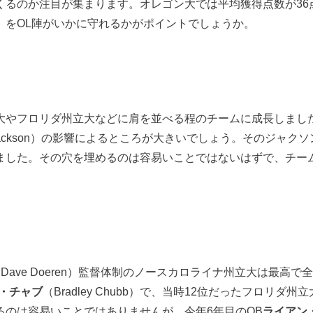
くるのか注目が集まります。オレゴン大では平均獲得点数が36
ncois）をOL陣がいかに守れるかがポイントでしょうか。
大やフロリダ州立大などに肩を並べる程のチームに成長しまし
r Jackson）の影響によるところが大きいでしょう。そのジャ
ました。その穴を埋めるのは容易いことではないはずで、チー
Dave Doeren）監督体制のノースカロライナ州立大は最高
・チャブ
（Bradley Chubb）で、当時12位だったフロリ
るのは容易いことではありませんが、今年6年目のQB
ライアン