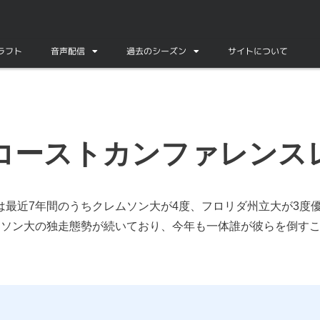
ドラフト
音声配信
過去のシーズン
サイトについて
コーストカンファレンス
は最近7年間のうちクレムソン大が4度、フロリダ州立大が3度
ムソン大の独走態勢が続いており、今年も一体誰が彼らを倒す