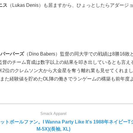
ニス
（Lukas Denis）も居ますから、ひょっとしたらアダ
・バーバーズ
（Dino Babers）監督の同大学での戦績は8勝
監督のチーム育成は数字以上の結果を叩き出しているとも言える
米2位のクレムソン大から大金星を奪う離れ業も見せてくれまし
）が健在。また経験値を貯めたOL陣の働きでランゲームの構築も前
Smack Apparel
ールファン。I Wanna Party Like It's 1988年ネイビーT
M-5X)(長袖, XL)