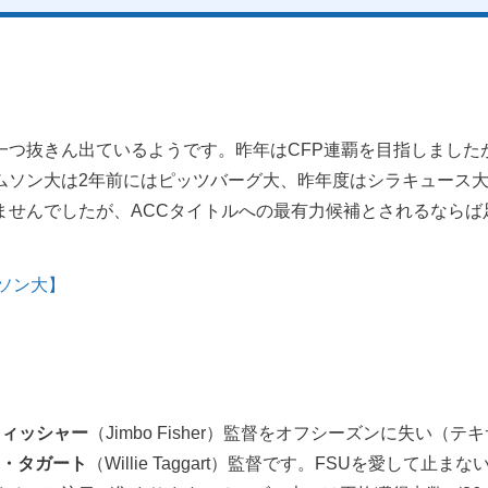
つ抜きん出ているようです。昨年はCFP連覇を目指しましたが
ムソン大は2年前にはピッツバーグ大、昨年度はシラキュース
ませんでしたが、ACCタイトルへの最有力候補とされるならば
ムソン大】
フィッシャー
（Jimbo Fisher）監督をオフシーズンに失い
・タガート
（Willie Taggart）監督です。FSUを愛し