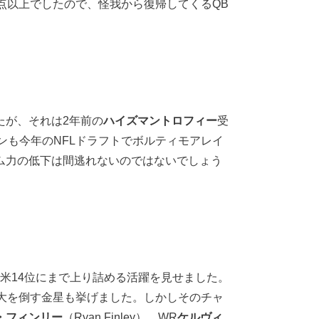
点以上でしたので、怪我から復帰してくるQB
たが、それは2年前の
ハイズマントロフィー
受
クソンも今年のNFLドラフトでボルティモアレイ
ム力の低下は間逃れないのではないでしょう
で全米14位にまで上り詰める活躍を見せました。
ダ州立大を倒す金星も挙げました。しかしそのチャ
・フィンリー
（Ryan Finley）、WR
ケルヴィ