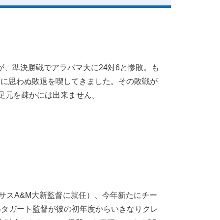
、準決勝戦でアラバマ大に24対6と惨敗。も
大に思わぬ敗退を喫してきました。その敗戦が
足元を疎かには出来ません。
（テキサスA&M大新監督に就任）、今年新たにチー
て止まないタガート監督が彼の初年度からいきなりクレ