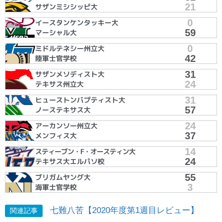
21
サザンミシシッピ大
0
イースタンケンタッキー大
59
マーシャル大
0
ミドルテネシー州立大
42
陸軍士官学校
31
サザンメソディスト大
24
テキサス州立大
31
ヒューストンバプティスト大
57
ノーステキサス大
24
アーカンソー州立大
37
メンフィス大
14
スティーブン・F・オースティン大
24
テキサス大エルパソ校
55
ブリガムヤング大
3
海軍士官学校
七難八苦【2020年度第1週目レビュー】
関連記事