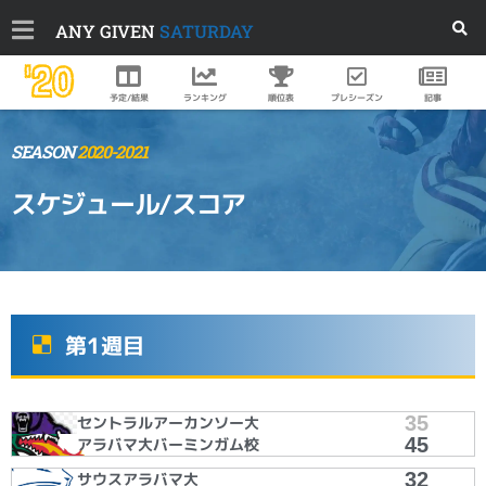
ANY GIVEN
SATURDAY
'20
順位表
プレシーズン
予定/結果
ランキング
記事
SEASON
2020-2021
スケジュール/スコア
第1週目
35
セントラルアーカンソー大
45
アラバマ大バーミンガム校
32
サウスアラバマ大