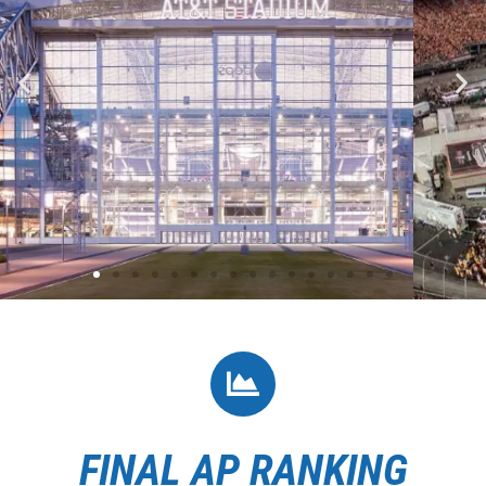
Week 1
今季開幕戦の目玉は1位のアラバマ大と20位の
サザンカリフォルニア大との大御所同士の対
FINAL AP RANKING
決でした。大きな期待を集めたこのマッチア
ップでしたが、蓋を開けてみれば・・・。そ