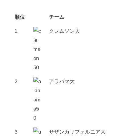
の他にも3位のオクラホマ大、5位のルイジア
ナ州立大が初戦から思わぬ敗戦を喫するなど
出だしから話題を振りまいてくれました。
順位
チーム
1
クレムソン大
Continue
2
アラバマ大
3
サザンカリフォルニア大