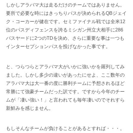
しかしアラバマ大は走るだけのチームではありません。
要所で必要な時にはきっちりパスが決められるQBジェイ
ク・コーカーが健在です。セミファイナル戦では全米12
位のパスディフェンスを誇るミシガン州立大相手に286
パスヤードに2つのTDを決め、さらに重要な事は一つも
インターセプションパスを投げなかった事です。
と、つらつらとアラバマ大がいかに強いかを羅列してみ
ました。しかし多少の違いがあったにせよ、ここ数年の
アラバマ大は大一番の度に勝利チームに予想されるほど
常勝にて強豪チームだった訳です。ですから今年のチー
ムが「凄い強い！」と言われても毎年凄いのでそれすら
新鮮みを感じません。
もしそんなチームが負けることがあるとすれば・・・。