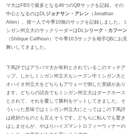
マ大はFBSで最多となる46つのQBサックを記録。その
中心となるのはDL
ジョナサン・アレン
（Jonathan
Allen）。彼一人で今季10個のサックを記録しました。ミ
シガン州立大のサックリーダーはDL
シリーク・カフーン
（Shilique Calfhoun）で今季10.5サックを相手QBにお見
舞いしてきました。
下馬評ではアラバマ大が有利とされているこのマッチア
ップ。しかしミシガン州立大もシーズン中ミシガン大と
オハイオ州立大をどちらもアウェーで倒した実績があり
ます。どちらの試合でもミシガン州立大はダークホース
とされて、それを覆して勝利をゲットしてきました。そ
ういった意味ではミシガン州立大にとってはこの下馬評
は絶好のものとも言えそうです。どちらに転んでも驚き
はしませんが、やはりハイズマントロフィーウィナーの