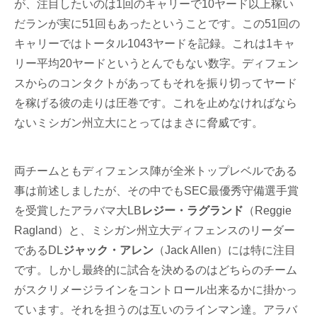
が、注目したいのは1回のキャリーで10ヤード以上稼い
だランが実に51回もあったということです。この51回の
キャリーではトータル1043ヤードを記録。これは1キャ
リー平均20ヤードというとんでもない数字。ディフェン
スからのコンタクトがあってもそれを振り切ってヤード
を稼げる彼の走りは圧巻です。これを止めなければなら
ないミシガン州立大にとってはまさに脅威です。
両チームともディフェンス陣が全米トップレベルである
事は前述しましたが、その中でもSEC最優秀守備選手賞
を受賞したアラバマ大LB
レジー・ラグランド
（Reggie
Ragland）と、ミシガン州立大ディフェンスのリーダー
であるDL
ジャック・アレン
（Jack Allen）には特に注目
です。しかし最終的に試合を決めるのはどちらのチーム
がスクリメージラインをコントロール出来るかに掛かっ
ています。それを担うのは互いのラインマン達。アラバ