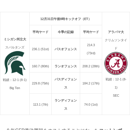
12月31日午後8時キックオフ（ET）
平均ヤード
今季の記録
平均ヤード
アラバマ大
ミシガン州立大
クリムソンタイ
214.3
スパルタンズ
ド
236.1 (51st)
パスオフェンス
(73rd)
160.7 (80th)
ランオフェンス
208.2 (28th)
パスディフェン
戦績：12-1 (8-
戦績：12-1 (8-1)
229.8 (75th)
184.2 (17th)
ス
1)
Big Ten
SEC
ランディフェン
113.1 (7th)
74.0 (1st)
ス