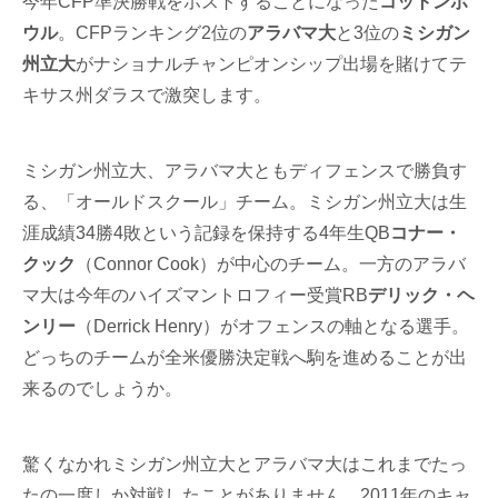
今年CFP準決勝戦をホストすることになった
コットンボ
ウル
。CFPランキング2位の
アラバマ大
と3位の
ミシガン
州立大
がナショナルチャンピオンシップ出場を賭けてテ
キサス州ダラスで激突します。
ミシガン州立大、アラバマ大ともディフェンスで勝負す
る、「オールドスクール」チーム。ミシガン州立大は
生
涯成績34勝4敗という記録を保持する
4年生QB
コナー・
クック
（Connor Cook）が中心のチーム。一方のアラバ
マ大は今年のハイズマントロフィー受賞RB
デリック・ヘ
ンリー
（Derrick Henry）がオフェンスの軸となる選手。
どっちのチームが全米優勝決定戦へ駒を進めることが出
来るのでしょうか。
驚くなかれミシガン州立大とアラバマ大はこれまでたっ
たの一度しか対戦したことがありません。2011年のキャ