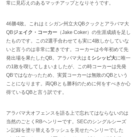
常に見応えのあるマッチアップとなりそうです。
46勝4敗。これはミシガン州立大QBクックとアラバマ大
QB
ジェイク・コーカー
（Jake Coker）の生涯成績を足し
たものです。この2選手合わせても実に4敗しかしていな
いと言うのは非常に驚きです。コーカーは今年初めて先
発出場を果たしたQB。アラバマ大は
ミシシッピ大
に唯一
の1敗を喫してしまいましたが、この時コーカーは先発
QBではなかったため、実質コーカーは無敗のQBという
ことになります。両QBとも勝利のために何をすべきか心
得ているQBと言う訳です。
アラバマ大オフェンスを語る上で忘れてはならないのは
当然のごとくRBヘンリーです。SECのシングルシーズ
ン記録を塗り替えるラッシュを見せたヘンリーでした