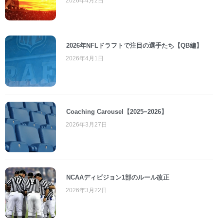
2026年4月2日
2026年NFLドラフトで注目の選手たち【QB編】
2026年4月1日
Coaching Carousel【2025−2026】
2026年3月27日
NCAAディビジョン1部のルール改正
2026年3月22日