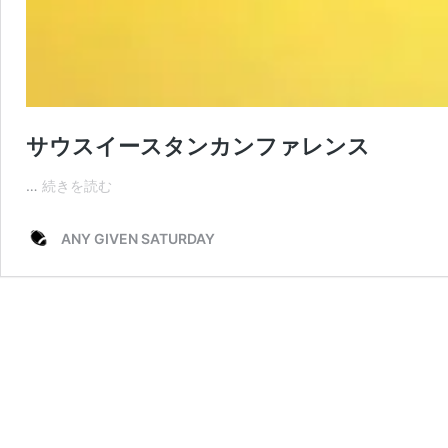
サウスイースタンカンファレンス
サ
…
続きを読む
ウ
ス
ANY GIVEN SATURDAY
イ
ー
ス
タ
ン
カ
ン
フ
ァ
レ